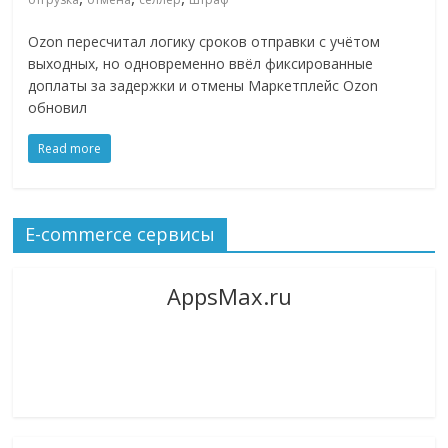
логистике,
Ozon пересчитал логику сроков отправки с учётом
технологиях,
выходных, но одновременно ввёл фиксированные
соцсетях.
доплаты за задержки и отмены Маркетплейс Ozon
Нам
обновил
важно,
как
Read more
знать
как
Сеть
E-commerce сервисы
меняет
жизнь
людей
AppsMax.ru
и
обсудить
эти
изменения
с
читателем.