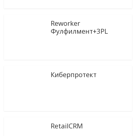
Reworker
Фулфилмент+3PL
Киберпротект
RetailCRM