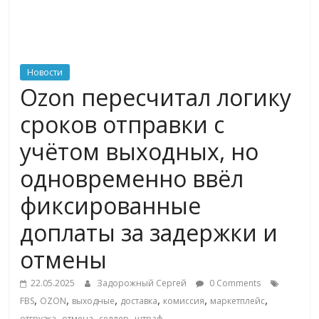
ритейле,
логистике,
Новости
Ozon пересчитал логику
технологиях,
сроков отправки с
соцсетях
учётом выходных, но
одновременно ввёл
Портал
об
фиксированные
онлайн-
доплаты за задержки и
торговле,
сервисах
отмены
для
e-
22.05.2025
Задорожный Сергей
0 Comments
Commerce,
,
,
,
,
,
,
FBS
OZON
выходные
доставка
комиссия
маркетплейс
ритейле,
,
,
,
отгрузка
отмена
селлер
штраф