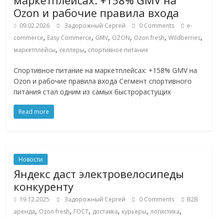
маркетплейсах: +158% GMV на
Ozon и рабочие правила входа
09.02.2026
Задорожный Сергей
0 Comments
e-
,
,
,
,
,
,
commerce
Easy Commerce
GMV
OZON
Ozon fresh
Wildberries
,
,
маркетплейсы
селлеры
спортивное питание
Спортивное питание на маркетплейсах: +158% GMV на
Ozon и рабочие правила входа Сегмент спортивного
питания стал одним из самых быстрорастущих
Read more
Новости
Яндекс даст электровелосипеды
конкуренту
19.12.2025
Задорожный Сергей
0 Comments
B2B
,
,
,
,
,
,
аренда
Ozon fresh
ГОСТ
доставка
курьеры
логистика