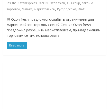
,
,
,
,
,
Insight
KazanExpress
OZON
Ozon fresh
X5 Group
закон о
,
,
,
,
торговле
Магнит
маркетплейсы
Руспродсоюз
ФАС
🛒 Ozon fresh предложил ослабить ограничения для
маркетплейсов торговых сетей Сервис Ozon fresh
предложил разрешить маркетплейсам, принадлежащим
торговым сетям, использовать
Read more