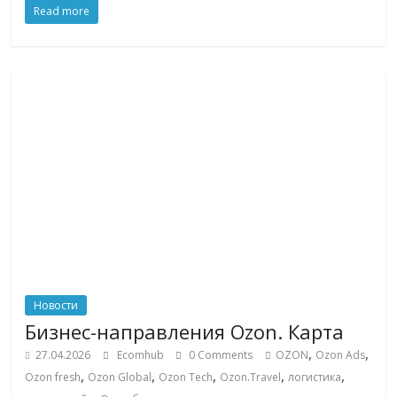
Read more
логистике,
технологиях,
соцсетях.
Нам
важно,
как
знать
как
Сеть
меняет
жизнь
людей
и
обсудить
Новости
эти
Бизнес-направления Ozon. Карта
изменения
,
,
27.04.2026
Ecomhub
0 Comments
OZON
Ozon Ads
с
,
,
,
,
,
читателем.
Ozon fresh
Ozon Global
Ozon Tech
Ozon.Travel
логистика