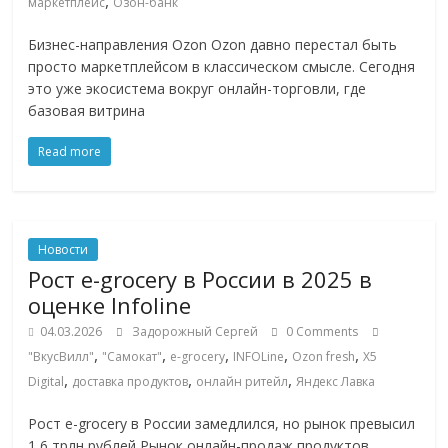
,
маркетплейс
Озон-банк
Бизнес-направления Ozon Ozon давно перестал быть
просто маркетплейсом в классическом смысле. Сегодня
это уже экосистема вокруг онлайн-торговли, где
базовая витрина
Read more
Новости
Рост e-grocery в России в 2025 в
оценке Infoline
04.03.2026
Задорожный Сергей
0 Comments
,
,
,
,
,
"ВкусВилл"
"Самокат"
e-grocery
INFOLine
Ozon fresh
X5
,
,
,
Digital
доставка продуктов
онлайн ритейл
Яндекс Лавка
Рост e-grocery в России замедлился, но рынок превысил
1,6 трлн рублей Рынок онлайн-продаж продуктов