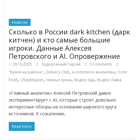
Новости
Сколько в России dark kitchen (дарк
китчен) и кто самые большие
игроки. Данные Алексея
Петровского и AI. Опровержение
29.10.2025
Задорожный Сергей
0 Comments
,
,
,
"Кухня на районе"
Delivery Club
e-commerce аналитика
Ozon
,
,
,
,
fresh
СберМаркет
темные кухни
Яндекс Еда
Яндекс Лавка
«Главный аналитик» Алексей Петровский давно
экспериментирует с AI, которые строят довольно
интересные обзоры на основании широкого круга
источников. К сожалению,
Read more