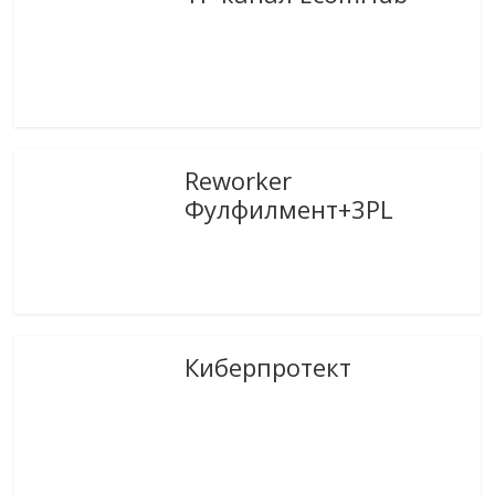
Reworker
Фулфилмент+3PL
Киберпротект