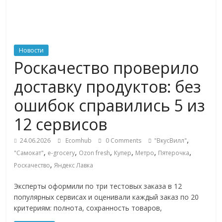
ритейле,
логистике,
Новости
Роскачество проверило
технологиях,
доставку продуктов: без
соцсетях
ошибок справились 5 из
12 сервисов
Портал
об
,
24.06.2026
Ecomhub
0 Comments
"ВкусВилл"
онлайн-
,
,
,
,
,
,
"Самокат"
e-grocery
Ozon fresh
Купер
Метро
Пятерочка
торговле,
,
Роскачество
Яндекс Лавка
сервисах
для
Эксперты оформили по три тестовых заказа в 12
e-
популярных сервисах и оценивали каждый заказ по 20
Commerce,
критериям: полнота, сохранность товаров,
ритейле,