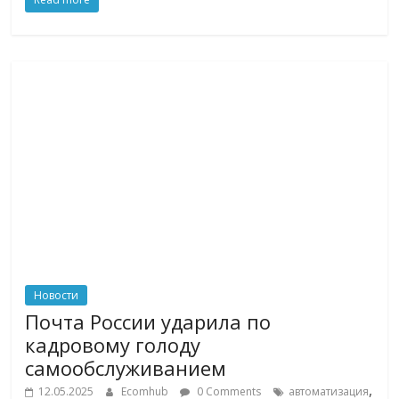
логистике,
технологиях,
соцсетях.
Нам
важно,
как
знать
как
Сеть
меняет
жизнь
людей
и
обсудить
Новости
эти
Почта России ударила по
изменения
кадровому голоду
с
самообслуживанием
читателем.
,
12.05.2025
Ecomhub
0 Comments
автоматизация