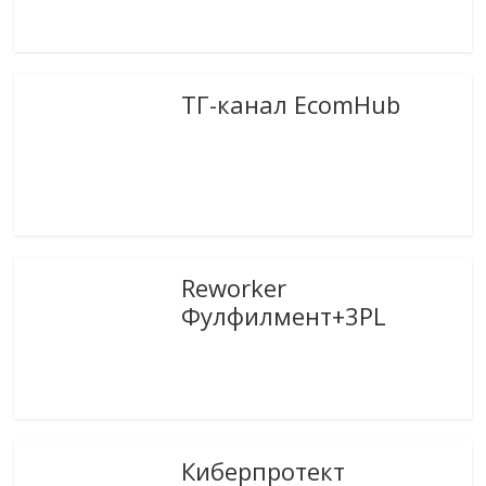
ТГ-канал EcomHub
Reworker
Фулфилмент+3PL
Киберпротект