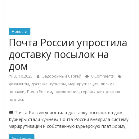
ритейле,
логистике,
Новости
Почта России упростила
технологиях,
доставку посылок на
соцсетях
дом
03.10.2025
Задорожный Сергей
0 Comments
Портал
,
,
,
,
,
документы
доставка
курьеры
маршрутизация
письма
об
,
,
,
,
посылки
Почта России
приложение
сервис
электронная
онлайн-
подпись
торговле,
сервисах
🚚 Почта России упростила доставку посылок на дом
для
Курьеры стали «умнее» Почта России внедрила систему
e-
маршрутизации и собственную курьерскую платформу,
Commerce,
ритейле,
Read more