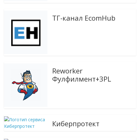
эти
изменения
ТГ-канал EcomHub
с
читателем.
Reworker
Фулфилмент+3PL
Киберпротект