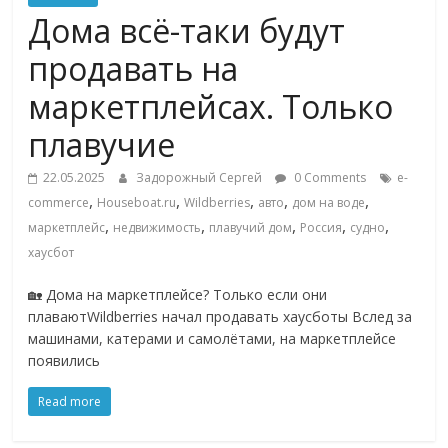
Commerce,
Дома всё-таки будут
продавать на
омниканальном
маркетплейсах. Только
ритейле,
плавучие
22.05.2025
Задорожный Сергей
0 Comments
e-
логистике,
,
,
,
,
,
commerce
Houseboat.ru
Wildberries
авто
дом на воде
,
,
,
,
,
маркетплейс
недвижимость
плавучий дом
Россия
судно
технологиях,
хаусбот
соцсетях
🏡 Дома на маркетплейсе? Только если они
плаваютWildberries начал продавать хаусботы Вслед за
машинами, катерами и самолётами, на маркетплейсе
Портал
появились
об
онлайн-
Read more
торговле,