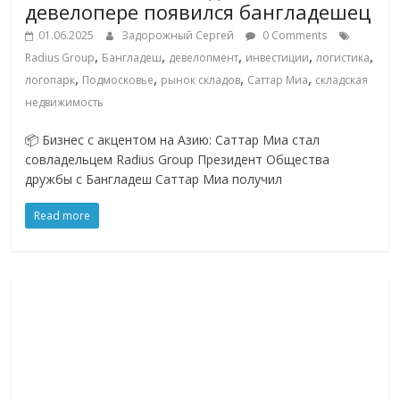
девелопере появился бангладешец
01.06.2025
Задорожный Сергей
0 Comments
,
,
,
,
,
Radius Group
Бангладеш
девелопмент
инвестиции
логистика
,
,
,
,
логопарк
Подмосковье
рынок складов
Саттар Миа
складская
недвижимость
📦 Бизнес с акцентом на Азию: Саттар Миа стал
совладельцем Radius Group Президент Общества
дружбы с Бангладеш Саттар Миа получил
Read more