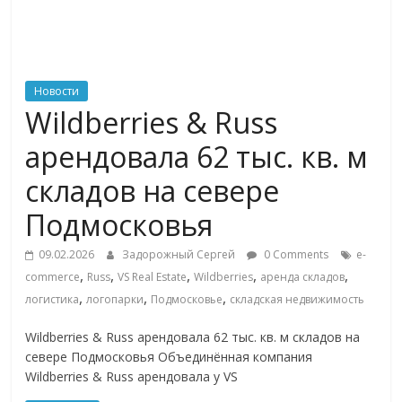
ритейле,
логистике,
Новости
Wildberries & Russ
технологиях,
арендовала 62 тыс. кв. м
соцсетях
складов на севере
Подмосковья
Портал
об
09.02.2026
Задорожный Сергей
0 Comments
e-
онлайн-
,
,
,
,
,
commerce
Russ
VS Real Estate
Wildberries
аренда складов
торговле,
,
,
,
логистика
логопарки
Подмосковье
складская недвижимость
сервисах
для
Wildberries & Russ арендовала 62 тыс. кв. м складов на
e-
севере Подмосковья Объединённая компания
Commerce,
Wildberries & Russ арендовала у VS
ритейле,