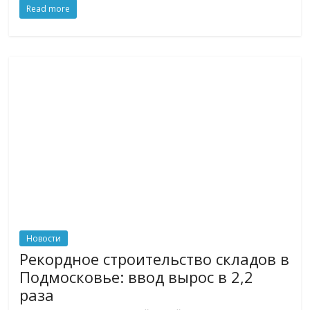
Read more
логистике,
технологиях,
соцсетях.
Нам
важно,
как
знать
как
Сеть
меняет
жизнь
людей
и
обсудить
Новости
эти
Рекордное строительство складов в
изменения
Подмосковье: ввод вырос в 2,2
с
раза
читателем.