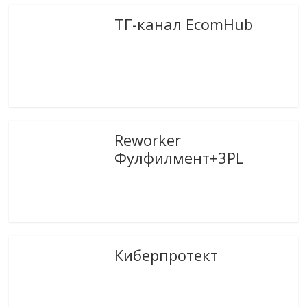
ТГ-канал EcomHub
Reworker
Фулфилмент+3PL
Киберпротект