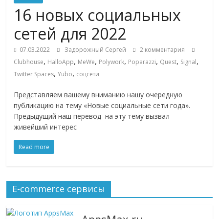
Commerce,
16 новых социальных
сетей для 2022
омниканальном
07.03.2022
Задорожный Сергей
2 комментария
,
,
,
,
,
,
,
Clubhouse
HalloApp
MeWe
Polywork
Poparazzi
Quest
Signal
ритейле,
,
,
Twitter Spaces
Yubo
соцсети
логистике,
Представляем вашему вниманию нашу очередную
публикацию на тему «Новые социальные сети года».
Предыдущий наш перевод на эту тему вызвал
технологиях,
живейший интерес
соцсетях
Read more
Портал
об
E-commerce сервисы
онлайн-
торговле,