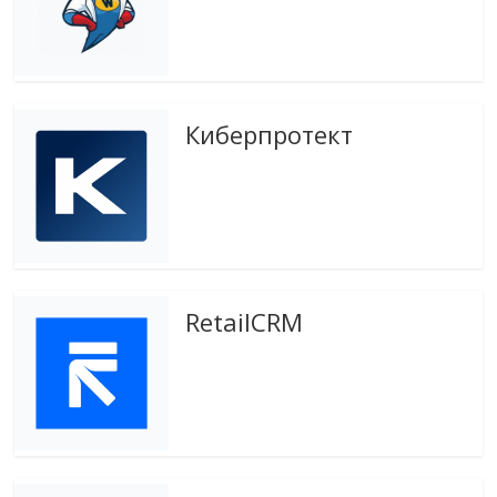
эти
изменения
с
читателем.
Киберпротект
RetailCRM