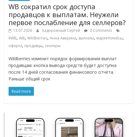
сервисах
WB сократил срок доступа
для
продавцов к выплатам. Неужели
e-
первое послабление для селлеров?
Commerce,
ритейле,
13.07.2026
Задорожный Сергей
0 Comments
логистике,
,
,
,
,
,
,
RWB
WB
Wildberries
Анна Аверина
выплаты
маркетплейсы
технологиях,
,
,
оферта
продавцы
селлеры
соцсетях.
Wildberries изменит порядок формирования выплат
Нам
продавцам: кнопка вывода средств будет доступна
важно,
после 14 дней согласования финансового отчёта.
как
Раньше общий срок
знать
как
Read more
Сеть
меняет
жизнь
людей
и
обсудить