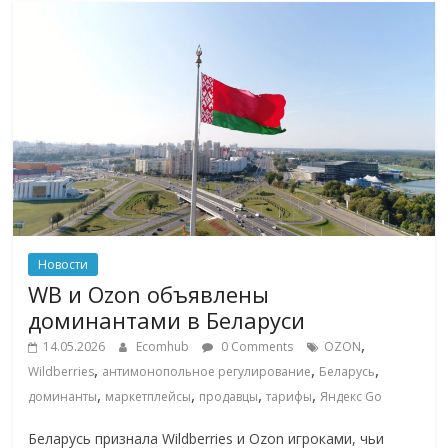
Новости
WB и Ozon объявлены
доминантами в Беларуси
,
14.05.2026
Ecomhub
0 Comments
OZON
,
,
,
Wildberries
антимонопольное регулирование
Беларусь
,
,
,
,
доминанты
маркетплейсы
продавцы
тарифы
Яндекс Go
Беларусь признала Wildberries и Ozon игроками, чьи