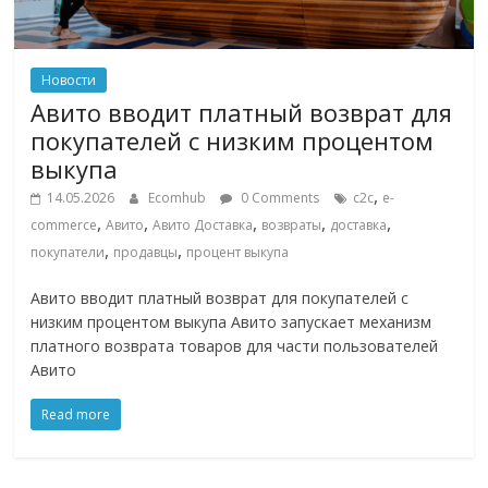
Новости
Авито вводит платный возврат для
покупателей с низким процентом
выкупа
,
14.05.2026
Ecomhub
0 Comments
c2c
e-
,
,
,
,
,
commerce
Авито
Авито Доставка
возвраты
доставка
,
,
покупатели
продавцы
процент выкупа
Авито вводит платный возврат для покупателей с
низким процентом выкупа Авито запускает механизм
платного возврата товаров для части пользователей
Авито
Read more