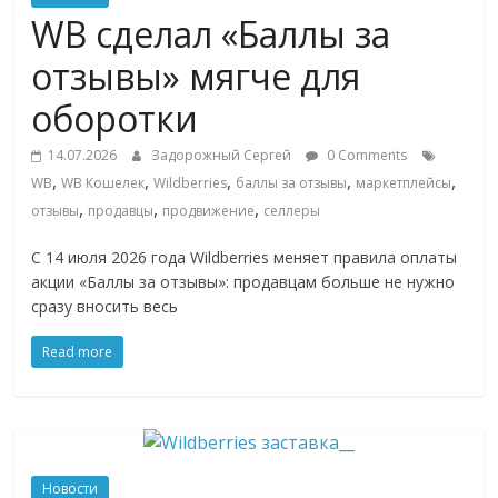
Commerce,
WB сделал «Баллы за
отзывы» мягче для
омниканальном
оборотки
ритейле,
14.07.2026
Задорожный Сергей
0 Comments
,
,
,
,
,
WB
WB Кошелек
Wildberries
баллы за отзывы
маркетплейсы
логистике,
,
,
,
отзывы
продавцы
продвижение
селлеры
С 14 июля 2026 года Wildberries меняет правила оплаты
технологиях,
акции «Баллы за отзывы»: продавцам больше не нужно
сразу вносить весь
соцсетях
Read more
Портал
об
онлайн-
торговле,
Новости