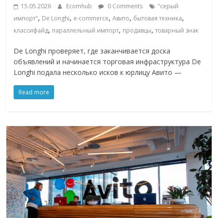
15.05.2026
Ecomhub
0 Comments
"серый
,
,
,
,
,
импорт"
De Longhi
e-commerce
Авито
бытовая техника
,
,
,
классифайд
параллельный импорт
продавцы
товарный знак
De Longhi проверяет, где заканчивается доска
объявлений и начинается торговая инфраструктура De
Longhi подала несколько исков к юрлицу Авито —
Read more