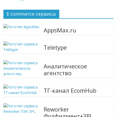
E-commerce сервисы
AppsMax.ru
Teletype
Аналитическое
агентство
ТГ-канал EcomHub
Reworker
Фулфилмент+3PL