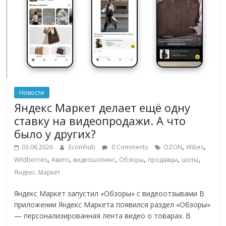
эти
изменения
с
читателем.
Новости
Яндекс Маркет делает ещё одну
ставку на видеопродажи. А что
было у других?
,
,
03.06.2026
Ecomhub
0 Comments
OZON
Wibes
,
,
,
,
,
,
Wildberries
Авито
видеошопинг
Обзоры
продавцы
шоты
Яндекс. Маркет
Яндекс Маркет запустил «Обзоры» с видеоотзывами В
приложении Яндекс Маркета появился раздел «Обзоры»
— персонализированная лента видео о товарах. В