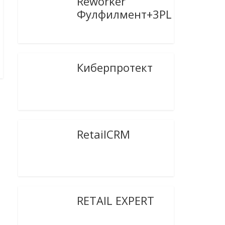
Reworker
Фулфилмент+3PL
Киберпротект
RetailCRM
RETAIL EXPERT