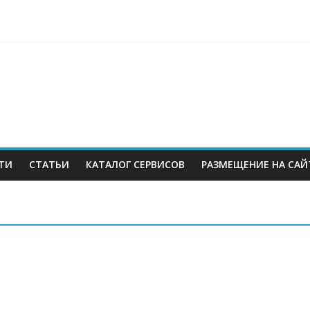
berries: что компания, банки, власти и бизнес предлагают селл
 со своих складов
 купил бывший офисный комплекс ВТБ в центре Москвы
es в Екатеринбурге. Пожар усиливается
ТИ
СТАТЬИ
КАТАЛОГ СЕРВИСОВ
РАЗМЕЩЕНИЕ НА САЙ
м