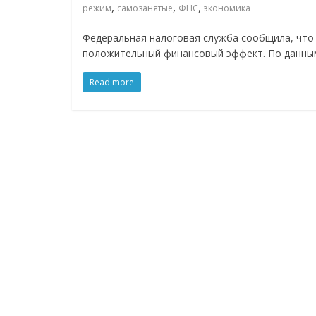
соцсетях.
,
,
,
режим
самозанятые
ФНС
экономика
Нам
Федеральная налоговая служба сообщила, что
важно,
положительный финансовый эффект. По данным
как
знать
Read more
как
Сеть
меняет
жизнь
людей
и
обсудить
эти
изменения
с
читателем.