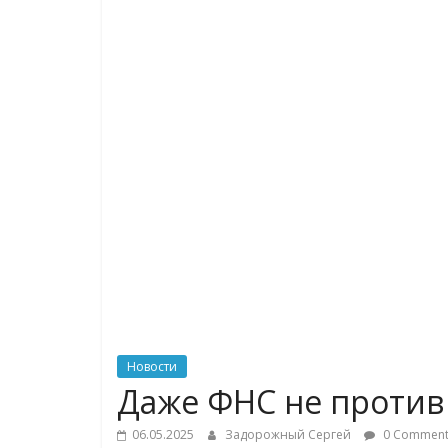
логистике,
технологиях,
соцсетях
Портал
об
онлайн-
торговле,
сервисах
для
e-
Commerce,
Новости
ритейле,
Даже ФНС не против
логистике,
технологиях,
06.05.2025
Задорожный Сергей
0 Comment