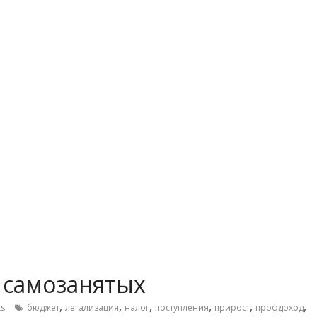
 самозанятых
,
,
,
,
,
,
s
бюджет
легализация
налог
поступления
прирост
профдоход