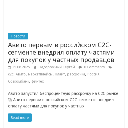
Новости
Авито первым в российском C2C-
сегменте внедрил оплату частями
для покупок у частных продавцов
25.08.2025
Задорожный Сергей
0 Comments
,
,
,
,
,
,
c2c
Авито
маркетплейсы
Плайт
рассрочка
Россия
,
Совкомбанк
финтех
Авито запустил беспроцентную рассрочку на C2C рынке
🚀 Авито первым в российском C2C-сегменте внедрил
оплату частями для покупок у частных
Read more