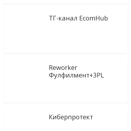
ТГ-канал EcomHub
Reworker
Фулфилмент+3PL
Киберпротект