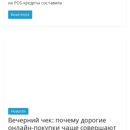
на POS-кредиты составила
логистике,
технологиях,
Read more
соцсетях.
Нам
важно,
как
знать
как
Сеть
меняет
жизнь
людей
и
обсудить
эти
изменения
Новости
с
Вечерний чек: почему дорогие
читателем.
онлайн-покупки чаще совершают