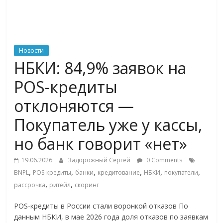
ритейле,
логистике,
Новости
НБКИ: 84,9% заявок на
технологиях,
POS-кредиты
соцсетях
отклоняются —
Покупатель уже у кассы,
Портал
об
но банк говорит «нет»
онлайн-
торговле,
19.06.2026
Задорожный Сергей
0 Comments
,
,
,
,
,
,
сервисах
BNPL
POS-кредиты
банки
кредитование
НБКИ
покупатели
,
,
для
рассрочка
ритейл
скоринг
e-
POS-кредиты в России стали воронкой отказов По
Commerce,
данным НБКИ, в мае 2026 года доля отказов по заявкам
ритейле,