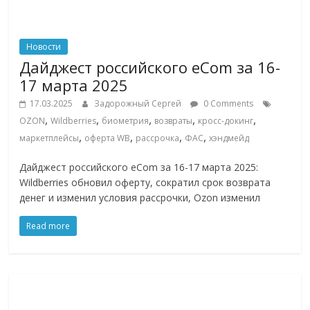
Новости
Дайджест российского eCom за 16-
17 марта 2025
17.03.2025
Задорожный Сергей
0 Comments
,
,
,
,
,
OZON
Wildberries
биометрия
возвраты
кросс-докинг
,
,
,
,
маркетплейсы
оферта WB
рассрочка
ФАС
хэндмейд
Дайджест российского eCom за 16-17 марта 2025:
Wildberries обновил оферту, сократил срок возврата
денег и изменил условия рассрочки, Ozon изменил
Read more