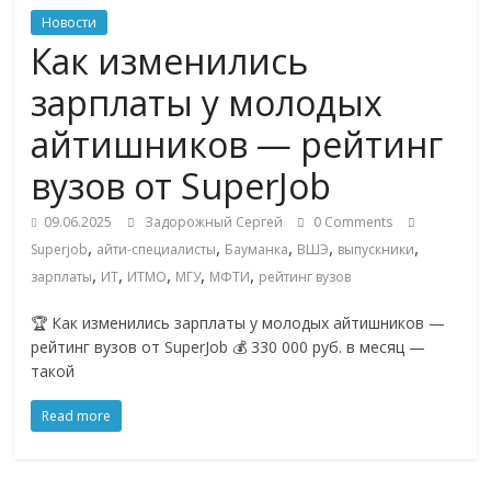
Commerce,
Новости
Как изменились
омниканальном
зарплаты у молодых
айтишников — рейтинг
ритейле,
вузов от SuperJob
логистике,
09.06.2025
Задорожный Сергей
0 Comments
,
,
,
,
,
Superjob
айти-специалисты
Бауманка
ВШЭ
выпускники
технологиях,
,
,
,
,
,
зарплаты
ИТ
ИТМО
МГУ
МФТИ
рейтинг вузов
соцсетях
🏆 Как изменились зарплаты у молодых айтишников —
рейтинг вузов от SuperJob 💰 330 000 руб. в месяц —
такой
Портал
об
Read more
онлайн-
торговле,