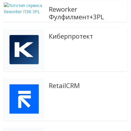
эти
Reworker
изменения
Фулфилмент+3PL
с
читателем.
Киберпротект
RetailCRM