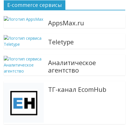
сервисах
E-commerce сервисы
для
e-
Commerce,
AppsMax.ru
ритейле,
логистике,
Teletype
технологиях,
соцсетях.
Нам
Аналитическое
важно,
агентство
как
знать
как
ТГ-канал EcomHub
Сеть
меняет
жизнь
людей
и
обсудить