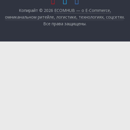
Копирайт © 2026
ECOMHUB — о E-Commerce,
омниканальном ритейле, логистике, технологиях, соцсетях
.
Все права защищены.