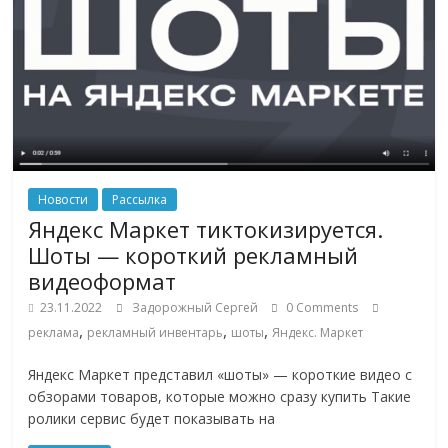
эти
изменения
с
читателем.
Новости
Рассылка
Яндекс Маркет тиктокизируется.
Шоты — короткий рекламный
видеоформат
23.11.2022
Задорожный Сергей
0 Comments
,
,
,
реклама
рекламный инвентарь
шоты
Яндекс. Маркет
Яндекс Маркет представил «шоты» — короткие видео с
обзорами товаров, которые можно сразу купить Такие
ролики сервис будет показывать на