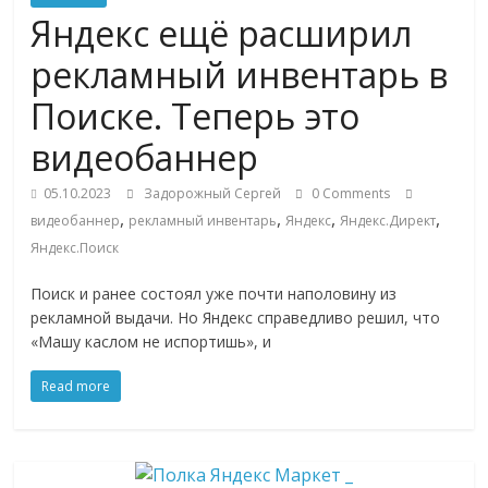
Commerce,
Яндекс ещё расширил
рекламный инвентарь в
омниканальном
Поиске. Теперь это
ритейле,
видеобаннер
05.10.2023
Задорожный Сергей
0 Comments
логистике,
,
,
,
,
видеобаннер
рекламный инвентарь
Яндекс
Яндекс.Директ
Яндекс.Поиск
технологиях,
Поиск и ранее состоял уже почти наполовину из
рекламной выдачи. Но Яндекс справедливо решил, что
соцсетях
«Машу каслом не испортишь», и
Портал
Read more
об
онлайн-
торговле,