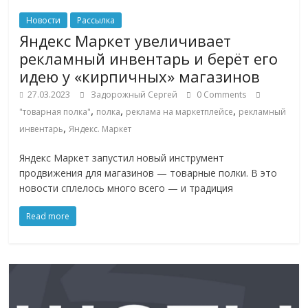
сервисах
для
Новости
Рассылка
e-
Яндекс Маркет увеличивает
Commerce,
рекламный инвентарь и берёт его
ритейле,
идею у «кирпичных» магазинов
логистике,
27.03.2023
Задорожный Сергей
0 Comments
технологиях,
,
,
,
"товарная полка"
полка
реклама на маркетплейсе
рекламный
соцсетях.
,
инвентарь
Яндекс. Маркет
Нам
важно,
Яндекс Маркет запустил новый инструмент
как
продвижения для магазинов — товарные полки. В это
знать
новости сплелось много всего — и традиция
как
Сеть
Read more
меняет
жизнь
людей
и
обсудить