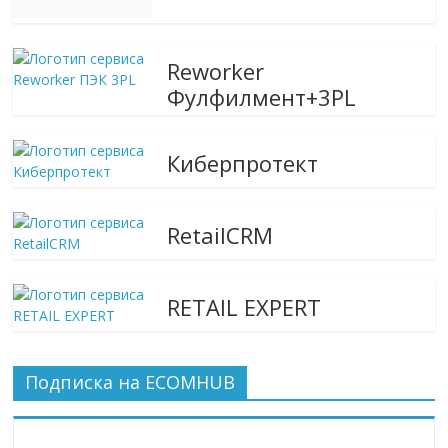
Reworker
Фулфилмент+3PL
Киберпротект
RetailCRM
RETAIL EXPERT
Подписка на ECOMHUB