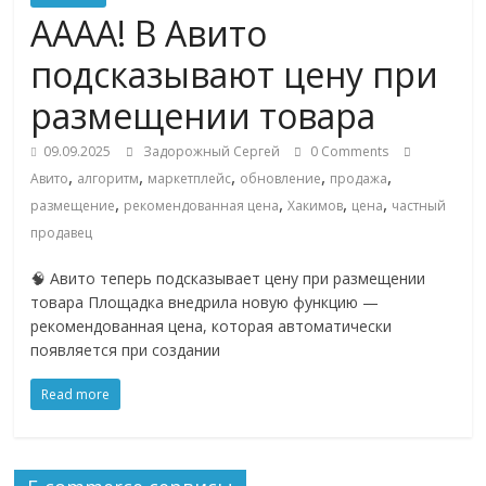
Commerce,
АААА! В Авито
подсказывают цену при
омниканальном
размещении товара
ритейле,
09.09.2025
Задорожный Сергей
0 Comments
,
,
,
,
,
Авито
алгоритм
маркетплейс
обновление
продажа
логистике,
,
,
,
,
размещение
рекомендованная цена
Хакимов
цена
частный
продавец
технологиях,
🧠 Авито теперь подсказывает цену при размещении
товара Площадка внедрила новую функцию —
соцсетях
рекомендованная цена, которая автоматически
появляется при создании
Портал
Read more
об
онлайн-
торговле,