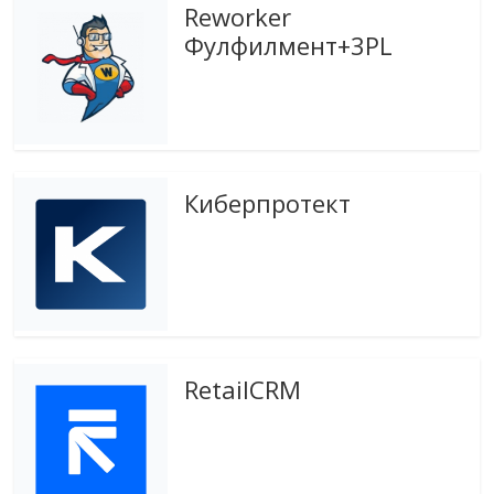
Reworker
эти
изменения
Фулфилмент+3PL
с
читателем.
Киберпротект
RetailCRM