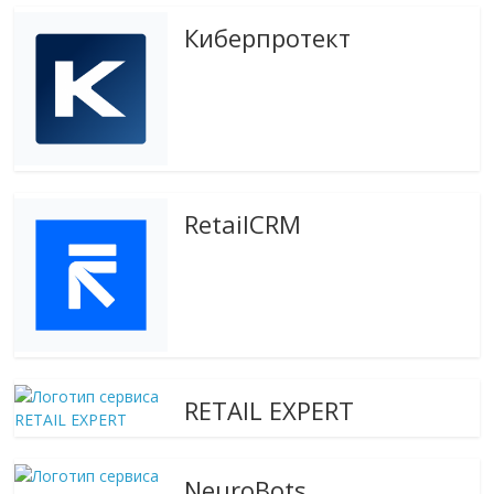
эти
Киберпротект
изменения
с
читателем.
RetailCRM
RETAIL EXPERT
NeuroBots