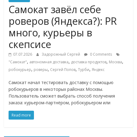
Commerce,
Самокат завёл себе
роверов (Яндекса?): PR
омниканальном
много, курьеры в
ритейле,
скепсисе
07.07.2026
Задорожный Сергей
0 Comments
логистике,
,
,
,
,
"Самокат"
автономная доставка
доставка продуктов
Москва
,
,
,
,
робокурьер
роверы
Сергей Попов
Турби
Яндекс
технологиях,
Самокат начал тестировать доставку с помощью
робокурьеров в некоторых районах Москвы.
соцсетях
Пользователь сможет выбрать способ получения
заказа: курьером-партнёром, робокурьером или
Портал
об
Read more
онлайн-
торговле,