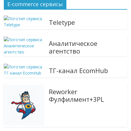
сервисах
E-commerce сервисы
для
e-
Teletype
Commerce,
ритейле,
логистике,
Аналитическое
технологиях,
агентство
соцсетях.
Нам
важно,
ТГ-канал EcomHub
как
знать
как
Reworker
Сеть
Фулфилмент+3PL
меняет
жизнь
людей
и
обсудить