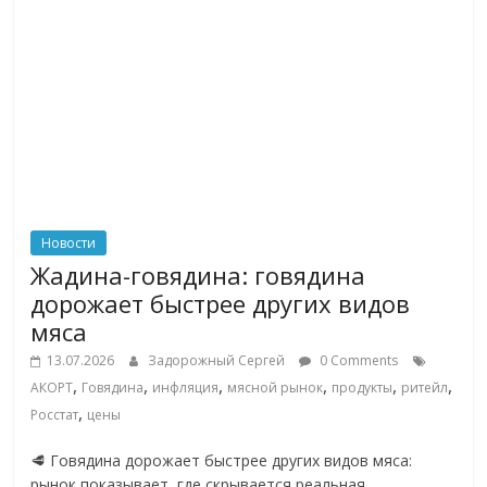
логистике,
технологиях,
соцсетях.
Нам
важно,
как
знать
как
Сеть
Новости
меняет
Жадина-говядина: говядина
жизнь
дорожает быстрее других видов
людей
мяса
и
обсудить
13.07.2026
Задорожный Сергей
0 Comments
,
,
,
,
,
,
эти
АКОРТ
Говядина
инфляция
мясной рынок
продукты
ритейл
изменения
,
Росстат
цены
с
🥩 Говядина дорожает быстрее других видов мяса:
читателем.
рынок показывает, где скрывается реальная