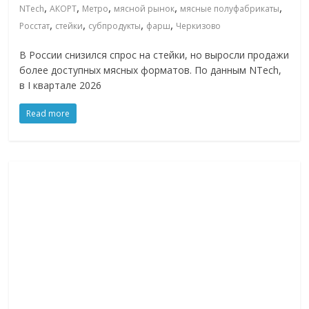
,
,
,
,
,
NTech
АКОРТ
Метро
мясной рынок
мясные полуфабрикаты
,
,
,
,
Росстат
стейки
субпродукты
фарш
Черкизово
В России снизился спрос на стейки, но выросли продажи
более доступных мясных форматов. По данным NTech,
в I квартале 2026
Read more