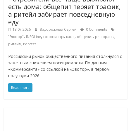
есть дома: общепит теряет трафик,
а ритейл забирает повседневную
еду
13.07.2026
Задорожный Сергей
0 Comments
,
,
,
,
,
,
"Эвотор"
INFOLine
готовая еда
кафе
общепит
рестораны
,
ритейл
Росстат
Российский рынок общественного питания столкнулся с
заметным снижением посещаемости. По данным
«Коммерсанта» со ссылкой на «Эвотор», в первом
полугодии 2026
Read more