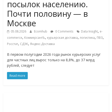
посылок населению.
ритейле,
Почти половину — в
логистике,
Москве
,
05.08.2026
Ecomhub
0 Comments
Data Insight
e-
технологиях,
,
,
,
,
,
commerce
КоммерсантЪ
курьерская доставка
логистика
ПВЗ
,
,
Росстат
СДЭК
Яндекс.Доставка
соцсетях
В первом полугодии 2026 года рынок курьерских услуг
для частных лиц вырос только на 8,8%, до 37 млрд
Портал
рублей, следует
об
онлайн-
Read more
торговле,
сервисах
для
e-
Commerce,
ритейле,