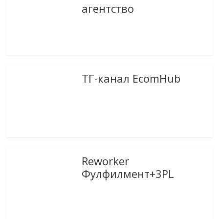
агентство
ТГ-канал EcomHub
Reworker
Фулфилмент+3PL