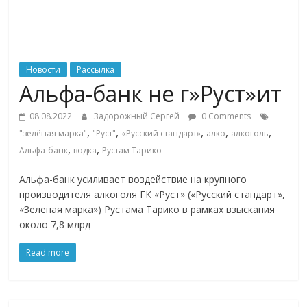
ритейле,
логистике,
Новости
Рассылка
Альфа-банк не г»Руст»ит
технологиях,
08.08.2022
Задорожный Сергей
0 Comments
соцсетях
,
,
,
,
,
"зелёная марка"
"Руст"
«Русский стандарт»
алко
алкоголь
,
,
Альфа-банк
водка
Рустам Тарико
Портал
Альфа-банк усиливает воздействие на крупного
об
производителя алкоголя ГК «Руст» («Русский стандарт»,
онлайн-
«Зеленая марка») Рустама Тарико в рамках взыскания
торговле,
около 7,8 млрд
сервисах
Read more
для
e-
Commerce,
ритейле,