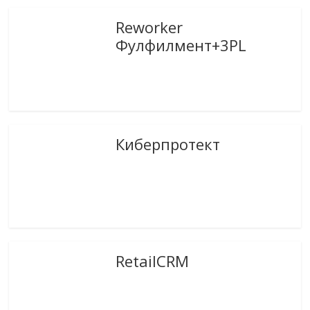
Reworker
Фулфилмент+3PL
Киберпротект
RetailCRM