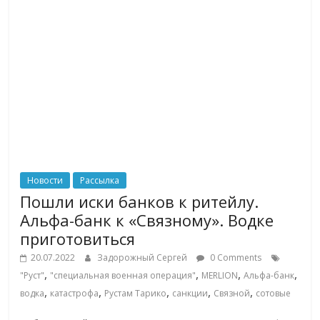
логистике,
технологиях,
соцсетях.
Нам
важно,
как
знать
как
Сеть
меняет
Новости
Рассылка
жизнь
Пошли иски банков к ритейлу.
людей
Альфа-банк к «Связному». Водке
и
приготовиться
обсудить
эти
20.07.2022
Задорожный Сергей
0 Comments
изменения
,
,
,
,
"Руст"
"специальная военная операция"
MERLION
Альфа-банк
с
,
,
,
,
,
водка
катастрофа
Рустам Тарико
санкции
Связной
сотовые
читателем.