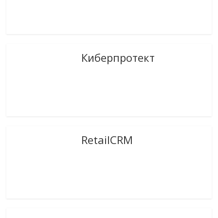
Киберпротект
RetailCRM