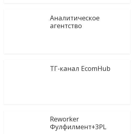
Аналитическое
агентство
ТГ-канал EcomHub
Reworker
Фулфилмент+3PL