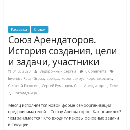
ритейле,
логистике,
Рассылка
Статьи
Союз Арендаторов.
технологиях,
История создания, цели
соцсетях
и задачи, участники
04.05.2020
Задорожный Сергей
0 Comments
Портал
,
,
,
,
Inventive Retail Group
аренда
коронавирус
коронакризис
об
,
,
,
Связной-Евросеть
Сергей Румянцев
Союз Арендаторов
Теле
онлайн-
,
2
шоколадница
торговле,
сервисах
Месяц исполняется новой форме самоорганизации
для
предпринимателей – Союзу Арендаторов. Как появился?
e-
Чем занимается? Кто входит? Каковы основные задачи
Commerce,
в текущей
ритейле,