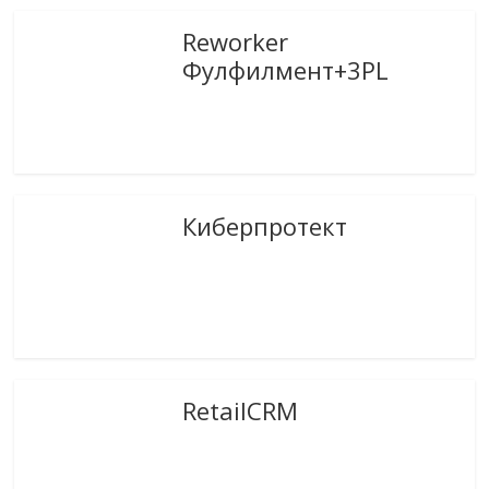
Reworker
Фулфилмент+3PL
Киберпротект
RetailCRM