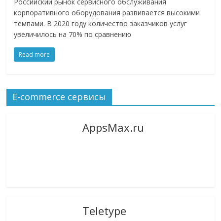
Российский рынок сервисного обслуживания
логистике,
корпоративного оборудования развивается высокими
технологиях,
темпами. В 2020 году количество заказчиков услуг
соцсетях.
увеличилось на 70% по сравнению
Нам
Read more
важно,
как
знать
как
E-commerce сервисы
Сеть
меняет
AppsMax.ru
жизнь
людей
и
обсудить
эти
изменения
с
Teletype
читателем.