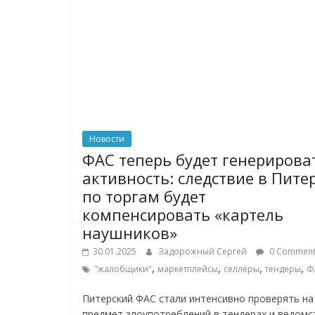
Новости
ФАС теперь будет генерирова
активность: следствие в Пите
по торгам будет
компенсировать «картель
наушников»
30.01.2025
Задорожный Сергей
0 Comment
,
,
,
,
"жалобщики"
маркетплейсы
селлеры
тендеры
Ф
Питерский ФАС стали интенсивно проверять на
предмет злоупотреблений в тендерах и ведомс