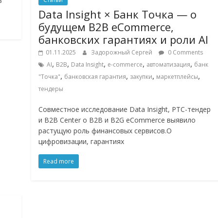
в
Data Insight × Банк Точка — о
будущем B2B eCommerce,
банковских гарантиях и роли AI
01.11.2025
Задорожный Сергей
0 Comments
,
,
,
,
,
AI
B2B
Data Insight
e-commerce
автоматизация
банк
,
,
,
,
"Точка"
банковская гарантия
закупки
маркетплейсы
тендеры
Совместное исследование Data Insight, РТС-тендер
и B2B Center о B2B и B2G eCommerce выявило
растущую роль финансовых сервисов.О
цифровизации, гарантиях
Read more