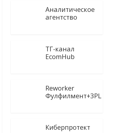
Аналитическое
агентство
ТГ-канал
EcomHub
Reworker
Фулфилмент+3PL
Киберпротект