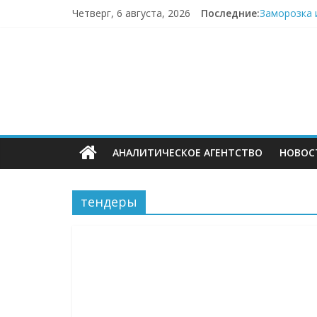
Перейти
Четверг, 6 августа, 2026
Последние:
Заморозка 
к
LIMÉ полно
содержимому
ECOMHUB
Точка Банк
AVG: много
«Почта Росс
—
о
АНАЛИТИЧЕСКОЕ АГЕНТСТВО
НОВОС
E-
Commerce,
тендеры
омниканально
ритейле,