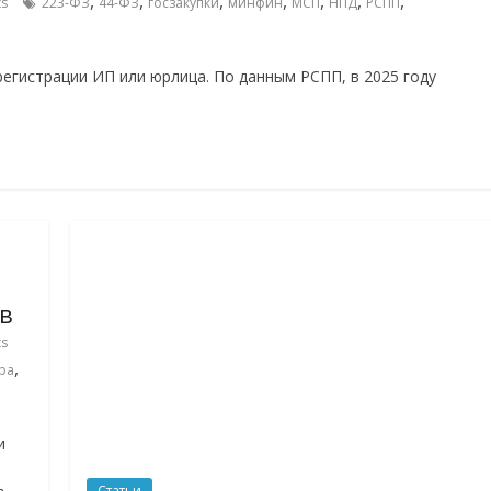
,
,
,
,
,
,
,
s
223-ФЗ
44-ФЗ
госзакупки
минфин
МСП
НПД
РСПП
регистрации ИП или юрлица. По данным РСПП, в 2025 году
в
s
,
ра
и
Статьи