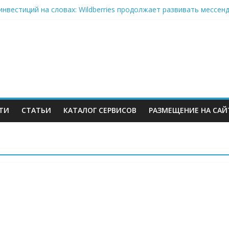
инвестиций на словах: Wildberries продолжает развивать мессен
стью отказывается от франчайзинга: партнёры помогли бренду 
: много данных про розничный онлайн-импорт, правда данные о
 данных про выбор потребителя на разных этапах онлайн-торгов
ии» вместо складов Wildberries: государство придумало спасени
ТИ
СТАТЬИ
КАТАЛОГ СЕРВИСОВ
РАЗМЕЩЕНИЕ НА САЙ
м