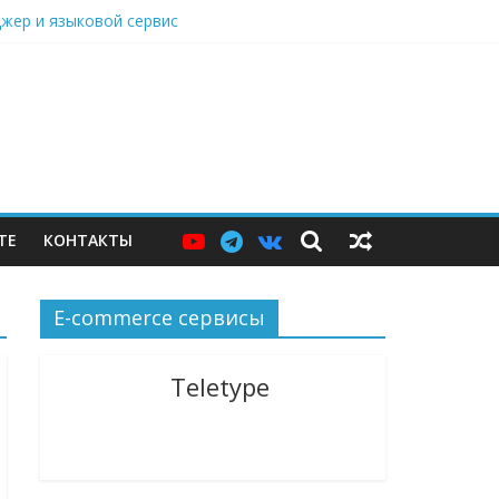
джер и языковой сервис
вырасти, теперь стали не нужны
просные
ли
е, которого пока не существует
ТЕ
КОНТАКТЫ
E-commerce сервисы
Teletype