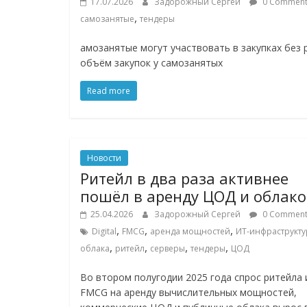
17.07.2026
Задорожный Сергей
0 Comment
Нам
,
самозанятые
тендеры
важно,
как
амозанятые могут участвовать в закупках без 
знать
объём закупок у самозанятых
как
Сеть
Read more
меняет
жизнь
людей
и
Новости
обсудить
Ритейл в два раза активнее
эти
пошёл в аренду ЦОД и облако
изменения
25.04.2026
Задорожный Сергей
0 Comment
с
,
,
,
Digital
FMCG
аренда мощностей
ИТ-инфраструкту
читателем.
,
,
,
,
облака
ритейл
серверы
тендеры
ЦОД
Во втором полугодии 2025 года спрос ритейла 
FMCG на аренду вычислительных мощностей,