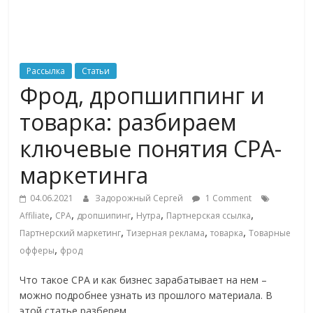
ритейле,
логистике,
Рассылка
Статьи
Фрод, дропшиппинг и
технологиях,
товарка: разбираем
соцсетях
ключевые понятия CPA-
маркетинга
Портал
об
04.06.2021
Задорожный Сергей
1 Comment
онлайн-
,
,
,
,
,
Affiliate
CPA
дропшипинг
Нутра
Партнерская ссылка
торговле,
,
,
,
Партнерский маркетинг
Тизерная реклама
товарка
Товарные
сервисах
,
офферы
фрод
для
e-
Что такое CPA и как бизнес зарабатывает на нем –
Commerce,
можно подробнее узнать из прошлого материала. В
ритейле,
этой статье разберем