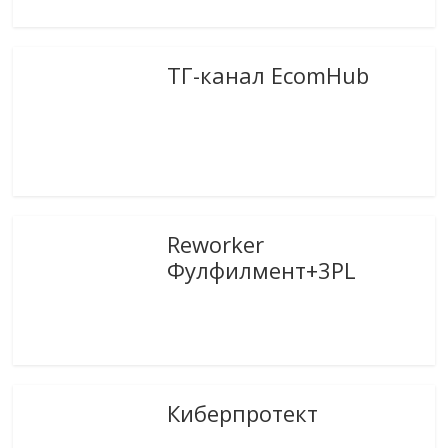
ТГ-канал EcomHub
Reworker
Фулфилмент+3PL
Киберпротект