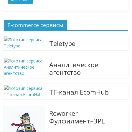
логистике,
технологиях,
соцсетях.
E-commerce сервисы
Нам
важно,
как
Teletype
знать
как
Сеть
Аналитическое
меняет
агентство
жизнь
людей
и
ТГ-канал EcomHub
обсудить
эти
изменения
Reworker
с
Фулфилмент+3PL
читателем.