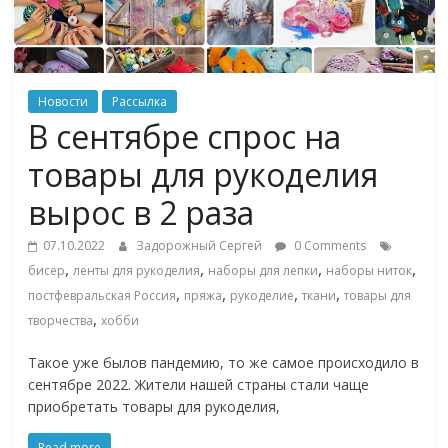
ритейле,
логистике,
Новости
Рассылка
В сентябре спрос на
технологиях,
товары для рукоделия
соцсетях
вырос в 2 раза
07.10.2022
Задорожный Сергей
0 Comments
Портал
,
,
,
,
бисер
ленты для рукоделия
наборы для лепки
наборы ниток
об
,
,
,
,
постфевральская Россия
пряжа
рукоделие
ткани
товары для
онлайн-
,
творчества
хобби
торговле,
сервисах
Такое уже былов пандемию, то же самое происходило в
для
сентябре 2022. Жители нашей страны стали чаще
e-
приобретать товары для рукоделия,
Commerce,
ритейле,
Read more