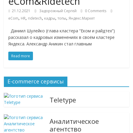
eCom&Ridetech
ритейле,
21.12.2021
Задорожный Сергей
0 Comments
,
,
,
,
,
eCom
HR
ridetech
кадры
топы
Яндекс.Маркет
логистике,
Даниил Шулейко (глава кластера “Еком и райдтех”)
рассказал о кадровых изменениях в своём кластере
технологиях,
Яндекса. Александр Аникин стал главным
Read more
соцсетях
Портал
E-commerce сервисы
об
онлайн-
торговле,
Teletype
сервисах
для
e-
Аналитическое
Commerce,
агентство
ритейле,