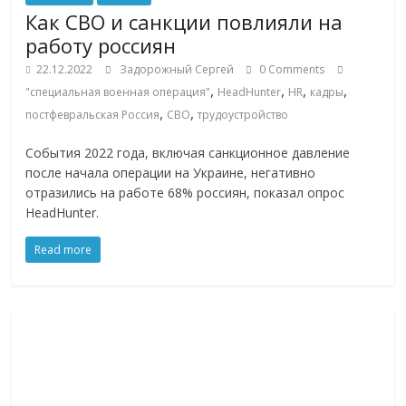
Как СВО и санкции повлияли на
работу россиян
22.12.2022
Задорожный Сергей
0 Comments
,
,
,
,
"специальная военная операция"
HeadHunter
HR
кадры
,
,
постфевральская Россия
СВО
трудоустройство
События 2022 года, включая санкционное давление
после начала операции на Украине, негативно
отразились на работе 68% россиян, показал опрос
HeadHunter.
Read more