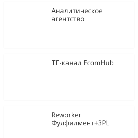
Аналитическое
агентство
ТГ-канал EcomHub
Reworker
Фулфилмент+3PL