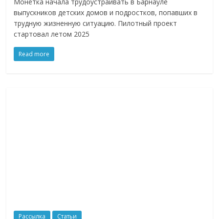
Монетка начала трудоустраивать в Барнауле
логистике,
выпускников детских домов и подростков, попавших в
технологиях,
трудную жизненную ситуацию. Пилотный проект
соцсетях.
стартовал летом 2025
Нам
Read more
важно,
как
знать
как
Сеть
меняет
жизнь
людей
и
обсудить
эти
изменения
с
читателем.
Рассылка
Статьи