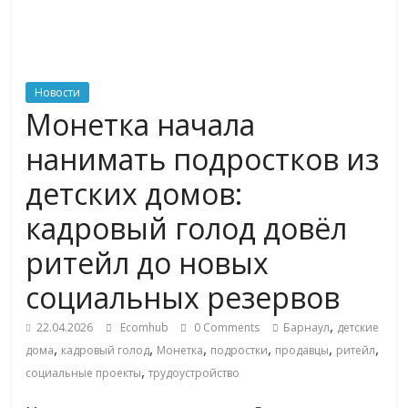
ритейле,
логистике,
Новости
Монетка начала
технологиях,
нанимать подростков из
соцсетях
детских домов:
кадровый голод довёл
Портал
об
ритейл до новых
онлайн-
социальных резервов
торговле,
сервисах
,
22.04.2026
Ecomhub
0 Comments
Барнаул
детские
для
,
,
,
,
,
,
дома
кадровый голод
Монетка
подростки
продавцы
ритейл
e-
,
социальные проекты
трудоустройство
Commerce,
ритейле,