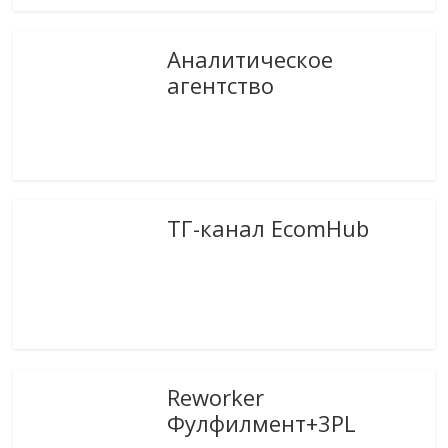
Аналитическое
агентство
ТГ-канал EcomHub
Reworker
Фулфилмент+3PL