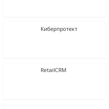
Киберпротект
RetailCRM