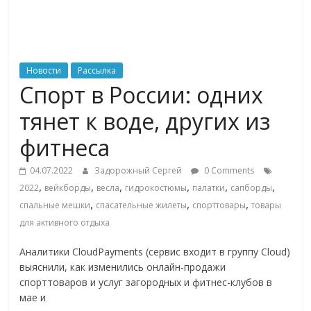
ритейле,
логистике,
Новости
Рассылка
Спорт в России: одних
технологиях,
тянет к воде, других из
соцсетях
фитнеса
04.07.2022
Задорожный Сергей
0 Comments
Портал
,
,
,
,
,
,
2022
вейкборды
весла
гидрокостюмы
палатки
сапборды
об
,
,
,
спальные мешки
спасательные жилеты
спорттовары
товары
онлайн-
для активного отдыха
торговле,
сервисах
Аналитики CloudPayments (сервис входит в группу Cloud)
для
выяснили, как изменились онлайн-продажи
e-
спорттоваров и услуг загородных и фитнес-клубов в
Commerce,
мае и
ритейле,