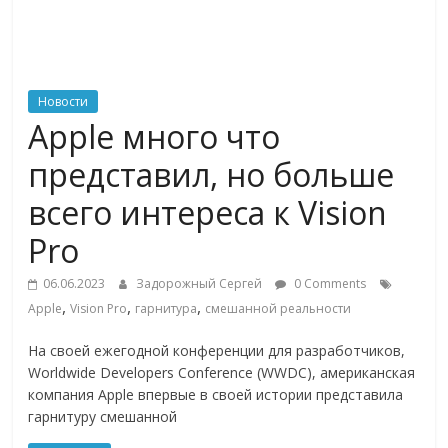
ритейле,
логистике,
Новости
Apple много что
технологиях,
представил, но больше
соцсетях
всего интереса к Vision
Pro
Портал
об
06.06.2023
Задорожный Сергей
0 Comments
онлайн-
,
,
,
Apple
Vision Pro
гарнитура
смешанной реальности
торговле,
сервисах
На своей ежегодной конференции для разработчиков,
для
Worldwide Developers Conference (WWDC), американская
e-
компания Apple впервые в своей истории представила
гарнитуру смешанной
Commerce,
ритейле,