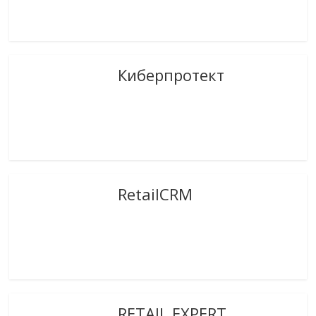
Киберпротект
RetailCRM
RETAIL EXPERT