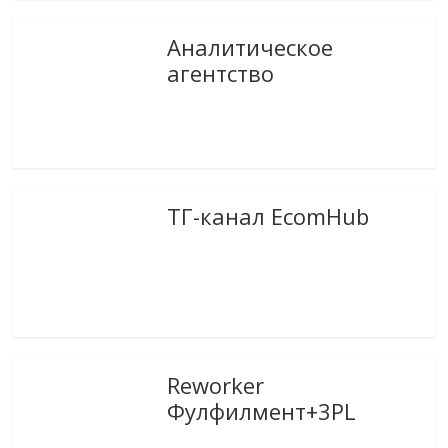
Аналитическое
агентство
ТГ-канал EcomHub
Reworker
Фулфилмент+3PL