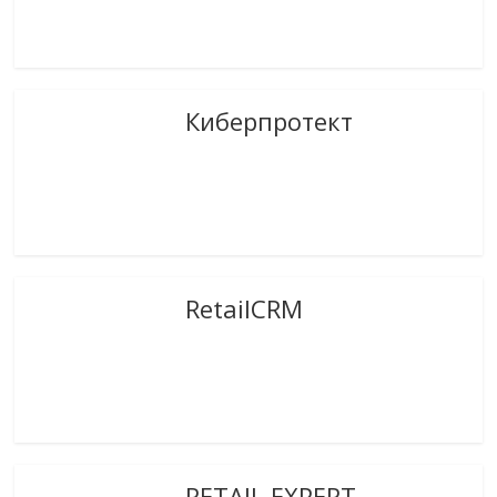
Киберпротект
RetailCRM
RETAIL EXPERT