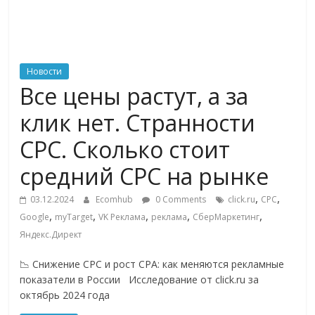
ритейле,
логистике,
Новости
Все цены растут, а за
технологиях,
клик нет. Странности
соцсетях
CPC. Сколько стоит
средний CPC на рынке
Портал
об
,
,
03.12.2024
Ecomhub
0 Comments
click.ru
CPC
онлайн-
,
,
,
,
,
Google
myTarget
VK Реклама
реклама
СберМаркетинг
торговле,
Яндекс.Директ
сервисах
для
📉 Снижение CPC и рост CPA: как меняются рекламные
e-
показатели в России Исследование от click.ru за
Commerce,
октябрь 2024 года
ритейле,