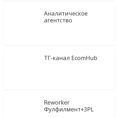
Аналитическое
агентство
ТГ-канал EcomHub
Reworker
Фулфилмент+3PL