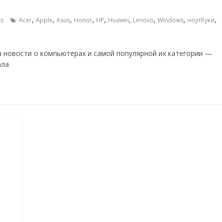
,
,
,
,
,
,
,
,
,
s
Acer
Apple
Asus
Honor
HP
Huawei
Lenovo
Windows
ноутбуки
а новости о компьютерах и самой популярной их категории —
ала