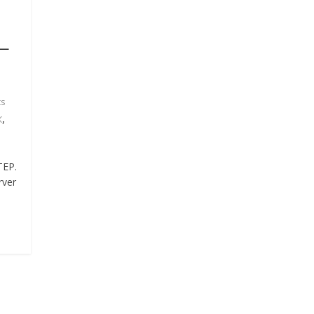
—
s
,
К
ТЕР.
ver