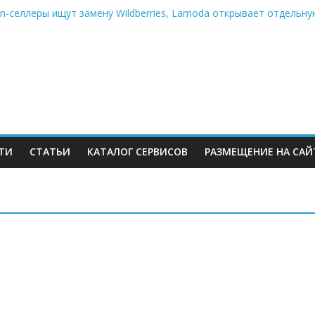
on-селлеры ищут замену Wildberries, Lamoda открывает отдельну
 всём белом — Wildberries купил бывший офисный комплекс ВТБ 
 атаковали склад Wildberries в Екатеринбурге. Пожар усиливаетс
правка есть
кризис: хроники 2–6 августа — Сызрань, Уфа и Ярославль под у
ТИ
СТАТЬИ
КАТАЛОГ СЕРВИСОВ
РАЗМЕЩЕНИЕ НА САЙ
м