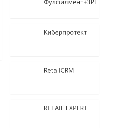
Фулфилмент+3PL
Киберпротект
RetailCRM
RETAIL EXPERT