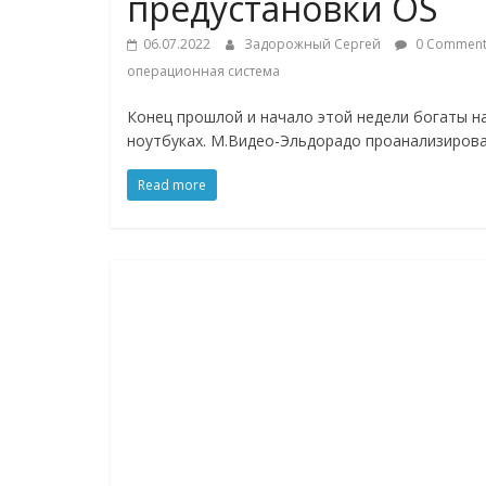
предустановки OS
Нам
важно,
06.07.2022
Задорожный Сергей
0 Comment
как
операционная система
знать
как
Конец прошлой и начало этой недели богаты н
Сеть
ноутбуках. М.Видео-Эльдорадо проанализиров
меняет
Read more
жизнь
людей
и
обсудить
эти
изменения
с
читателем.