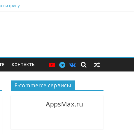
ю витрину
в центре Москвы
я
дарами, Саратовский НПЗ остановился
ТЕ
КОНТАКТЫ
E-commerce сервисы
AppsMax.ru