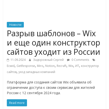
ритейле,
логистике,
Новости
Разрыв шаблонов – Wix
технологиях,
и еще один конструктор
соцсетях
сайтов уходит из России
11.09.2024
Задорожный Сергей
0 Comments
Портал
,
,
,
,
,
,
,
Ecwid
GetResponse
Miro
Notion
Recraft
Wix
ИТ
конструктор
об
,
сайтов
уход западных компаний
онлайн-
торговле,
Платформа для создания сайтов Wix объявила об
сервисах
ограничении доступа к своим сервисам для жителей
для
России с 12 сентября 2024 года.
e-
Commerce,
Read more
ритейле,