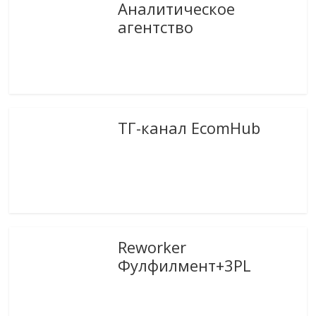
Аналитическое
агентство
ТГ-канал EcomHub
Reworker
Фулфилмент+3PL