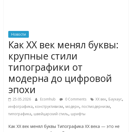
ритейле,
логистике,
Новости
технологиях,
Как XX век менял буквы:
крупные стили
соцсетях
типографики от
Портал
модерна до цифровой
об
эпохи
онлайн-
торговле,
,
,
25.05.2026
Ecomhub
0 Comments
XX век
Баухаус
сервисах
,
,
,
,
инфографика
конструктивизм
модерн
постмодернизм
для
,
,
типографика
швейцарский стиль
шрифты
e-
Commerce,
Как XX век менял буквы Типографика XX века — это не
ритейле,