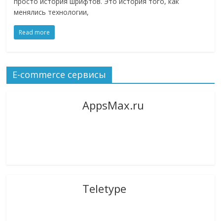
просто история шрифтов. Это история того, как
логистике,
менялись технологии,
технологиях,
соцсетях.
Read more
Нам
важно,
как
E-commerce сервисы
знать
как
AppsMax.ru
Сеть
меняет
жизнь
людей
и
обсудить
эти
Teletype
изменения
с
читателем.