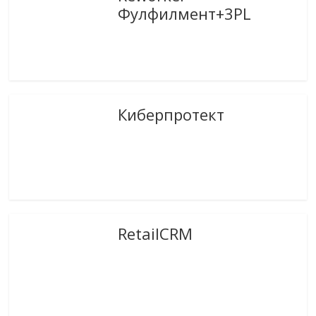
Фулфилмент+3PL
Киберпротект
RetailCRM