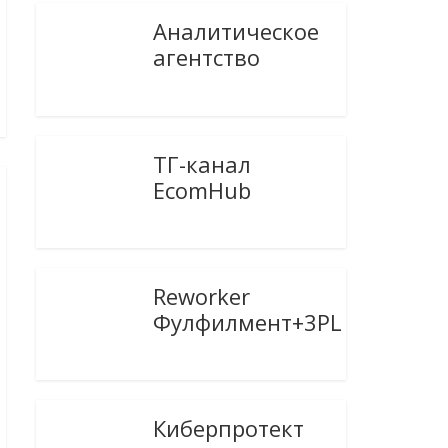
Аналитическое
агентство
ТГ-канал
EcomHub
Reworker
Фулфилмент+3PL
Киберпротект