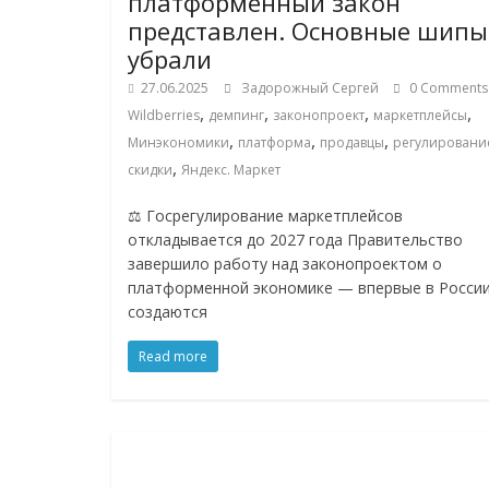
платформенный закон
представлен. Основные шипы
убрали
27.06.2025
Задорожный Сергей
0 Comments
,
,
,
,
Wildberries
демпинг
законопроект
маркетплейсы
,
,
,
Минэкономики
платформа
продавцы
регулировани
,
скидки
Яндекс. Маркет
⚖️ Госрегулирование маркетплейсов
откладывается до 2027 года Правительство
завершило работу над законопроектом о
платформенной экономике — впервые в Росси
создаются
Read more