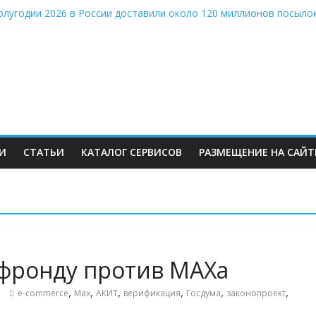
олугодии 2026 в России доставили около 120 миллионов посыло
 данных про выбор потребителя на разных этапах онлайн-торгов
ии» вместо складов Wildberries: государство придумало спасени
s ускоряет строительство склада под Минском после потери до т
З WB ускорились
И
СТАТЬИ
КАТАЛОГ СЕРВИСОВ
РАЗМЕЩЕНИЕ НА САЙТ
м
 фронду против MAXа
,
,
,
,
,
,
e-commerce
Max
АКИТ
верификация
Госдума
законопроект