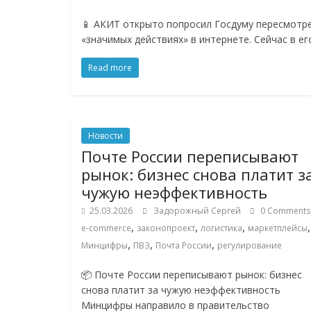
логистике,
📱 АКИТ открыто попросил Госдуму пересмотре
технологиях,
«значимых действиях» в интернете. Сейчас в ег
Read more
соцсетях
Портал
об
Новости
онлайн-
Почте России переписывают
торговле,
рынок: бизнес снова платит з
сервисах
чужую неэффективность
для
25.03.2026
Задорожный Сергей
0 Comments
e-
,
,
,
,
e-commerce
законопроект
логистика
маркетплейсы
Commerce,
,
,
,
Минцифры
ПВЗ
Почта России
регулирование
ритейле,
логистике,
📦 Почте России переписывают рынок: бизнес
технологиях,
снова платит за чужую неэффективность
соцсетях.
Минцифры направило в правительство