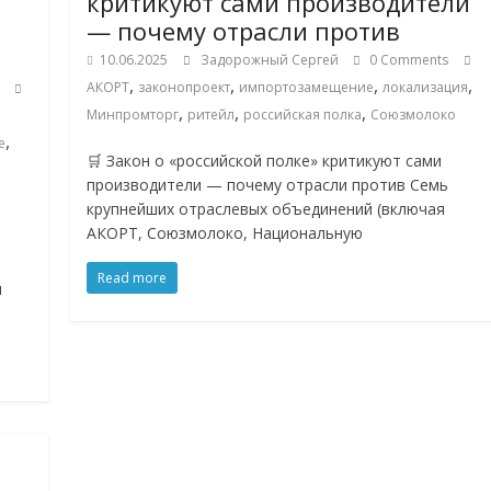
критикуют сами производители
— почему отрасли против
10.06.2025
Задорожный Сергей
0 Comments
,
,
,
,
АКОРТ
законопроект
импортозамещение
локализация
,
,
,
Минпромторг
ритейл
российская полка
Союзмолоко
,
е
🛒 Закон о «российской полке» критикуют сами
производители — почему отрасли против Семь
крупнейших отраслевых объединений (включая
АКОРТ, Союзмолоко, Национальную
Read more
и