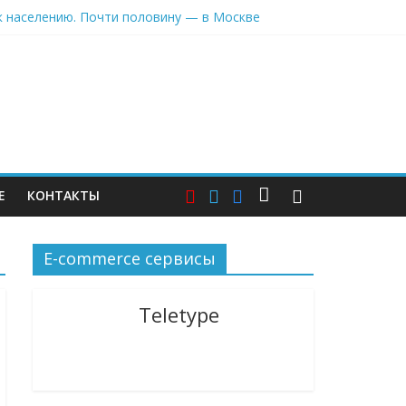
к населению. Почти половину — в Москве
ли
е, которого пока не существует
рети своей логистической инфраструктуры
Е
КОНТАКТЫ
E-commerce сервисы
Teletype