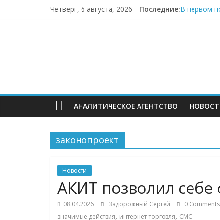
Перейти
Четверг, 6 августа, 2026
Последние:
В первом п
к
AVG: много
содержимому
ECOMHUB
«Почта Росс
Wildberrie
Продажи ПВ
—
о
АНАЛИТИЧЕСКОЕ АГЕНТСТВО
НОВОСТ
E-
Commerce,
законопроект
омниканально
Новости
АКИТ позволил себе
ритейле,
08.04.2026
Задорожный Сергей
0 Comments
,
,
значимые действия
интернет-торговля
СМС