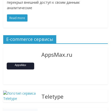
перекрыл внешний доступ к своим данным:
логистике,
аналитические
технологиях,
соцсетях.
Read more
Нам
важно,
как
E-commerce сервисы
знать
как
Сеть
AppsMax.ru
меняет
жизнь
людей
и
обсудить
эти
изменения
Teletype
с
читателем.