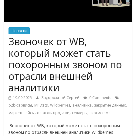
ритейле,
логистике,
Новости
Звоночек от WB,
технологиях,
который может стать
соцсетях
похоронным звоном по
отрасли внешней
Портал
об
аналитики
онлайн-
торговле,
19.09.2025
Задорожный Сергей
0 Comments
,
,
,
,
,
сервисах
b2b-сервисы
MPStats
Wildberries
аналитика
закрытие данных
,
,
,
,
для
маркетплейсы
остатки
продажи
селлеры
экосистема
e-
Звоночек от WB, который может стать похоронным
Commerce,
звоном по отрасли внешней аналитики Wildberries
ритейле,