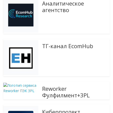
Аналитическое
агентство
ТГ-канал EcomHub
Reworker
Фулфилмент+3PL
Киберпротект