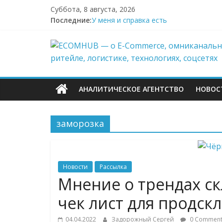
Перейти
Суббота, 8 августа, 2026
к
Последние:
У меня и справка есть
содержимому
Поддержка после атак на склады Wild
ECOMHUB
Wildberries начал выносить логистику
И тут я во всём белом — Wildberries
БПЛА снова атаковали склад Wildberri
—
АНАЛИТИЧЕСКОЕ АГЕНТСТВО
НОВОС
о
заморозка
E-
Commerce,
Новости
Рассылка
омниканально
Мнение о трендах с
чек лист для продск
ритейле,
04.04.2022
Задорожный Сергей
0 Comment