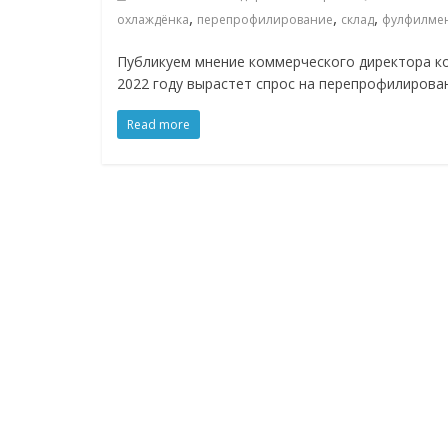
,
,
,
охлаждёнка
перепрофилирование
склад
фулфилме
логистике,
Публикуем мнение коммерческого директора к
технологиях,
2022 году вырастет спрос на перепрофилирова
Read more
соцсетях
Портал
об
онлайн-
торговле,
сервисах
для
e-
Commerce,
ритейле,
логистике,
технологиях,