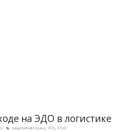
ходе на ЭДО в логистике
,
,
s
ЗащитаИнфоТранс
ЭПЛ
ЭТрН