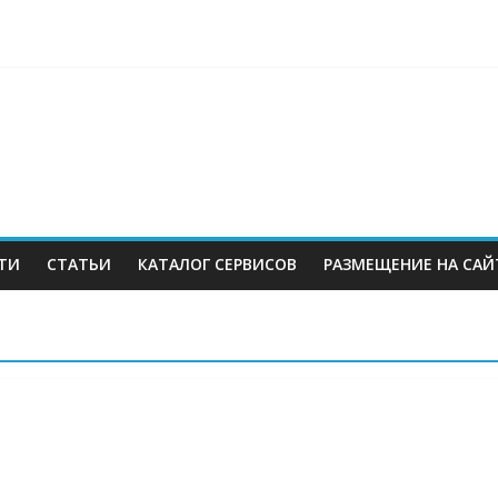
berries: что компания, банки, власти и бизнес предлагают селл
 со своих складов
 купил бывший офисный комплекс ВТБ в центре Москвы
es в Екатеринбурге. Пожар усиливается
ТИ
СТАТЬИ
КАТАЛОГ СЕРВИСОВ
РАЗМЕЩЕНИЕ НА САЙ
м