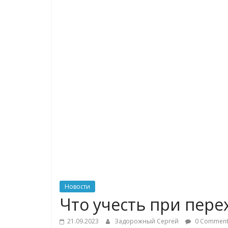
логистике,
технологиях,
соцсетях
Портал
об
онлайн-
торговле,
сервисах
для
e-
Commerce,
Новости
ритейле,
Что учесть при пере
логистике,
технологиях,
21.09.2023
Задорожный Сергей
0 Comment