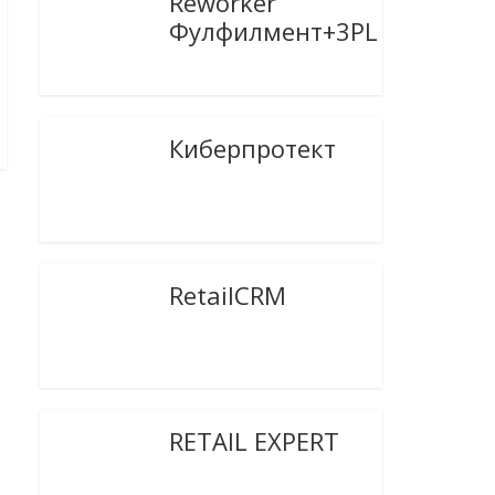
Reworker
Фулфилмент+3PL
Киберпротект
RetailCRM
RETAIL EXPERT