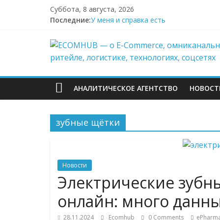
Перейти
Суббота, 8 августа, 2026
к
Последние:
У меня и справка есть
содержимому
Поддержка после атак на склады Wild
ECOMHUB
Wildberries начал выносить логистику
И тут я во всём белом — Wildberries
БПЛА снова атаковали склад Wildberri
—
АНАЛИТИЧЕСКОЕ АГЕНТСТВО
НОВОСТ
о
зубные щётки
E-
Commerce,
Новости
омниканально
Электрические зубн
онлайн: много данны
ритейле,
28.11.2024
Ecomhub
0 Comments
ePharm