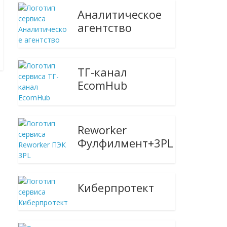
Аналитическое
агентство
ТГ-канал
EcomHub
Reworker
Фулфилмент+3PL
Киберпротект