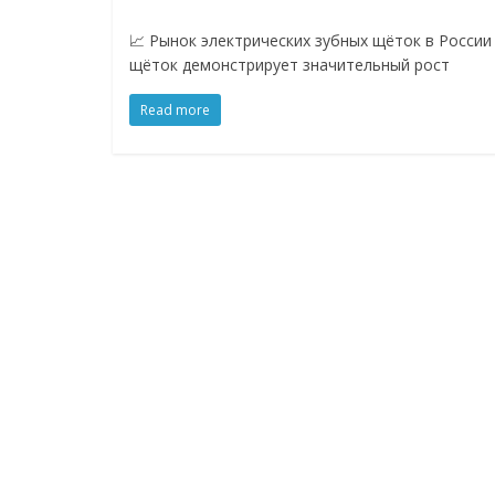
логистике,
📈 Рынок электрических зубных щёток в России 
щёток демонстрирует значительный рост
технологиях,
Read more
соцсетях
Портал
об
онлайн-
торговле,
сервисах
для
e-
Commerce,
ритейле,
логистике,
технологиях,