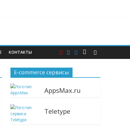
ерам — и почему этих мер пока недостаточно
Е
КОНТАКТЫ
E-commerce сервисы
AppsMax.ru
Teletype