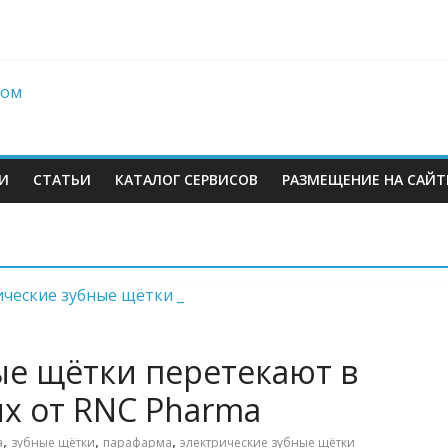
berries: что компания, банки, власти и бизнес предлагают селл
 со своих складов
 купил бывший офисный комплекс ВТБ в центре Москвы
es в Екатеринбурге. Пожар усиливается
И
СТАТЬИ
КАТАЛОГ СЕРВИСОВ
РАЗМЕЩЕНИЕ НА САЙТ
м
ые щётки перетекают в
х от RNC Pharma
,
,
,
a
зубные щётки
парафарма
электрические зубные щётки