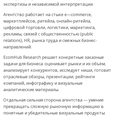
экспертизы и независимой интерпретации.
логистике,
технологиях,
Агентство работает на стыке
e
—
commerce
,
соцсетях.
маркетплейсов, ритейла, онлайн-ритейла,
Нам
цифровой торговли, логистики, маркетинга,
важно,
рекламы, связей с общественностью (
public
как
relations
),
HR
, рынка труда и смежных бизнес-
знать
направлений.
как
Сеть
EcomHub Research
решает конкретные заказные
меняет
задачи для бизнеса: оценивает рынки и их объём,
жизнь
анализирует конкурентов, исследует ниши, готовит
людей
отраслевые обзоры, презентации, рейтинги
и
компаний, инфографику и визуальные
обсудить
аналитические материалы.
эти
изменения
Отдельная сильная сторона агентства — умение
с
превращать сложную рыночную информацию в
читателем.
понятные и убедительные визуальные продукты: