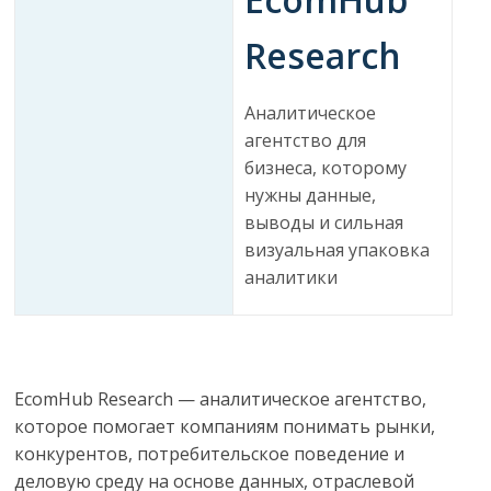
ритейле,
Research
логистике,
Аналитическое
агентство для
технологиях,
бизнеса, которому
нужны данные,
соцсетях
выводы и сильная
визуальная упаковка
Портал
аналитики
об
онлайн-
торговле,
сервисах
EcomHub Research
— аналитическое агентство,
для
которое помогает компаниям понимать рынки,
e-
конкурентов, потребительское поведение и
Commerce,
деловую среду на основе данных, отраслевой
ритейле,