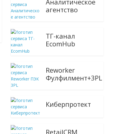
Аналитическое
агентство
ТГ-канал
EcomHub
Reworker
Фулфилмент+3PL
Киберпротект
RetailCRM