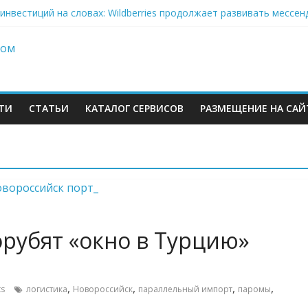
инвестиций на словах: Wildberries продолжает развивать мессе
кризис: хроники 2–6 августа — Сызрань, Уфа и Ярославль под у
on-селлеры ищут замену Wildberries, Lamoda открывает отдельну
» Ленты нарастил продажи на 37% в 2026
еров Wildberries уже имеют альтернативу или начали её искать
ТИ
СТАТЬИ
КАТАЛОГ СЕРВИСОВ
РАЗМЕЩЕНИЕ НА САЙ
м
рубят «окно в Турцию»
,
,
,
,
s
логистика
Новороссийск
параллельный импорт
паромы