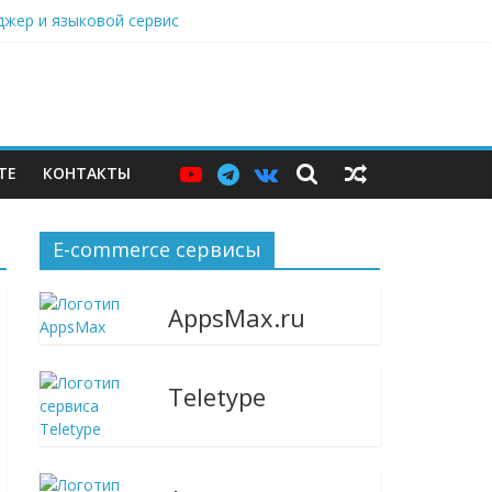
нджер и языковой сервис
дарами, Саратовский НПЗ остановился
ю витрину
ТЕ
КОНТАКТЫ
E-commerce сервисы
AppsMax.ru
Teletype