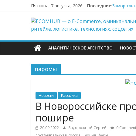
Перейти
Пятница, 7 августа, 2026
Последние:
Заморозка 
к
Топливный 
содержимому
ECOMHUB
Пока fashi
«Зоомаркет
67,4% селл
—
АНАЛИТИЧЕСКОЕ АГЕНТСТВО
НОВОС
о
паромы
E-
Commerce,
Новости
Рассылка
омниканально
В Новороссийске про
пошире
ритейле,
20.09.2022
Задорожный Сергей
0 Comment
,
,
постфевральская Россия
Турция
фуры