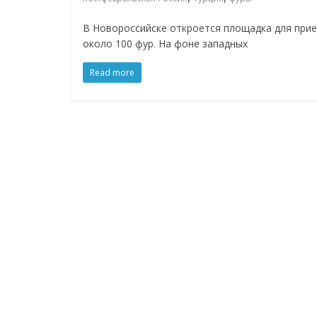
логистике,
В Новороссийске откроется площадка для прие
технологиях,
около 100 фур. На фоне западных
Read more
соцсетях
Портал
об
онлайн-
торговле,
сервисах
для
e-
Commerce,
ритейле,
логистике,
технологиях,
соцсетях.