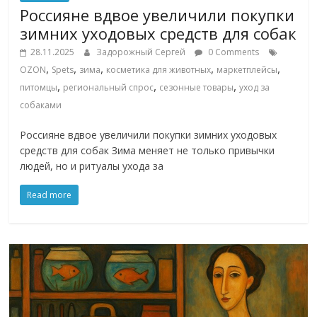
сервисах
Россияне вдвое увеличили покупки
для
зимних уходовых средств для собак
e-
Commerce,
28.11.2025
Задорожный Сергей
0 Comments
,
,
,
,
,
ритейле,
OZON
Spets
зима
косметика для животных
маркетплейсы
,
,
,
логистике,
питомцы
региональный спрос
сезонные товары
уход за
технологиях,
собаками
соцсетях.
Россияне вдвое увеличили покупки зимних уходовых
Нам
средств для собак Зима меняет не только привычки
важно,
людей, но и ритуалы ухода за
как
знать
Read more
как
Сеть
меняет
жизнь
людей
и
обсудить