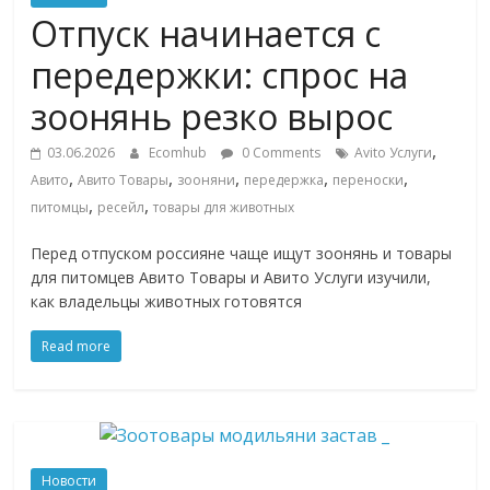
Commerce,
Отпуск начинается с
передержки: спрос на
омниканальном
зоонянь резко вырос
ритейле,
,
03.06.2026
Ecomhub
0 Comments
Avito Услуги
,
,
,
,
,
Авито
Авито Товары
зооняни
передержка
переноски
логистике,
,
,
питомцы
ресейл
товары для животных
Перед отпуском россияне чаще ищут зоонянь и товары
технологиях,
для питомцев Авито Товары и Авито Услуги изучили,
как владельцы животных готовятся
соцсетях
Read more
Портал
об
онлайн-
торговле,
Новости