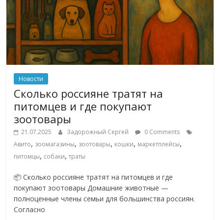
эти
изменения
с
читателем.
Новости
Сколько россияне тратят на
питомцев и где покупают
зоотовары
21.07.2025
Задорожный Сергей
0 Comments
,
,
,
,
,
Авито
зоомагазины
зоотовары
кошки
маркетплейсы
,
,
питомцы
собаки
траты
📦 Сколько россияне тратят на питомцев и где
покупают зоотовары Домашние животные —
полноценные члены семьи для большинства россиян.
Согласно