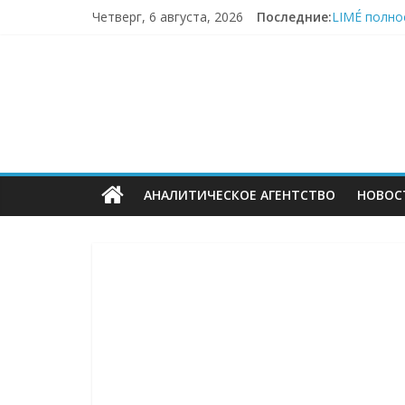
Перейти
Четверг, 6 августа, 2026
Последние:
LIMÉ полно
к
Пока fashi
содержимому
ECOMHUB
«Зоомаркет
67,4% селле
Заморозка 
—
о
АНАЛИТИЧЕСКОЕ АГЕНТСТВО
НОВОС
E-
Commerce,
омниканально
ритейле,