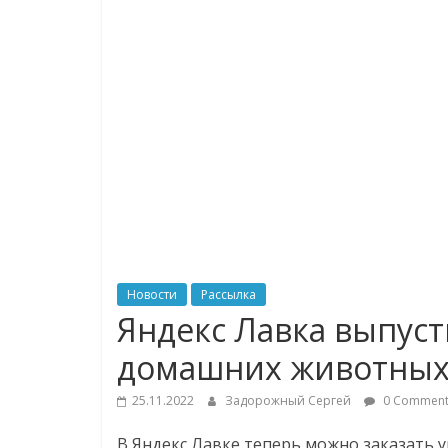
логистике,
технологиях,
соцсетях
Портал
об
онлайн-
торговле,
сервисах
для
Новости
Рассылка
e-
Яндекс Лавка выпуст
Commerce,
домашних животны
ритейле,
логистике,
25.11.2022
Задорожный Сергей
0 Comment
технологиях,
соцсетях.
В Яндекс Лавке теперь можно заказать у