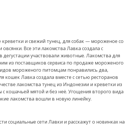
 креветки и свежий тунец, для собак — мороженое со
и овсянки. Все эти лакомства Лавка создала с
 дегустации участвовали животные. Лакомства для
дним из поставщиков сервиса по продаже мороженого
и видов мороженого питомцам понравились два,
ля кошек Лавка создала вместе с сетью ресторанов
качестве лакомства тунец из Индонезии и креветки из
с кошачьей мятой и без неё. Угощения второго вида
кие лакомства вошли в новую линейку.
ти социальные сети Лавки и расскажут о новинках на