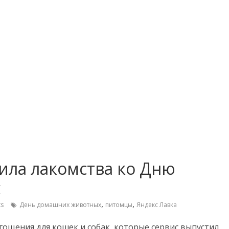
ила лакомства ко Дню
х
,
,
s
День домашних животных
питомцы
Яндекс Лавка
гощения для кошек и собак, которые сервис выпустил