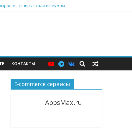
вырасти, теперь стали не нужны
ю витрину
джер и языковой сервис
ТЕ
КОНТАКТЫ
E-commerce сервисы
AppsMax.ru