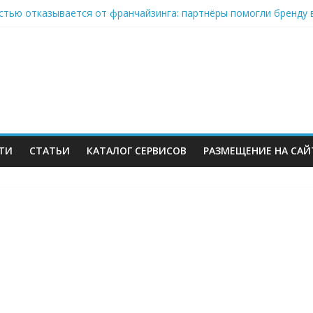
стью отказывается от франчайзинга: партнёры помогли бренду 
on-селлеры ищут замену Wildberries, Lamoda открывает отдельну
» Ленты нарастил продажи на 37% в 2026
ров Wildberries уже имеют альтернативу или начали её искать
инвестиций на словах: Wildberries продолжает развивать мессен
ТИ
СТАТЬИ
КАТАЛОГ СЕРВИСОВ
РАЗМЕЩЕНИЕ НА САЙ
м