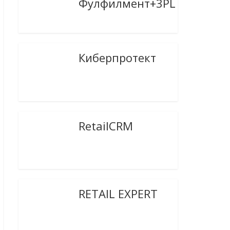
Фулфилмент+3PL
Киберпротект
RetailCRM
RETAIL EXPERT