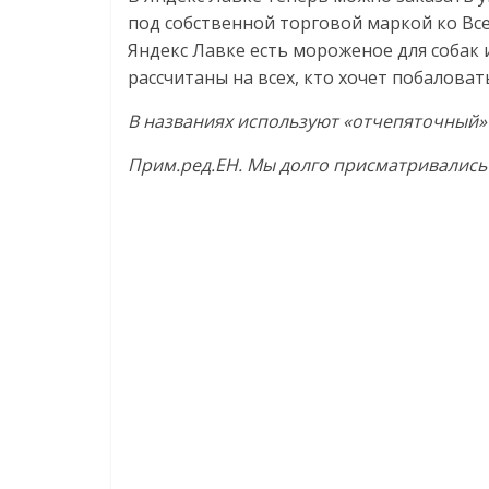
Нам
под собственной торговой маркой ко В
важно,
Яндекс Лавке есть мороженое для собак
как
рассчитаны на всех, кто хочет побалов
знать
как
В названиях используют «отчепяточный» 
Сеть
Прим.ред.EH. Мы долго присматривались к
меняет
жизнь
людей
и
обсудить
эти
изменения
с
читателем.