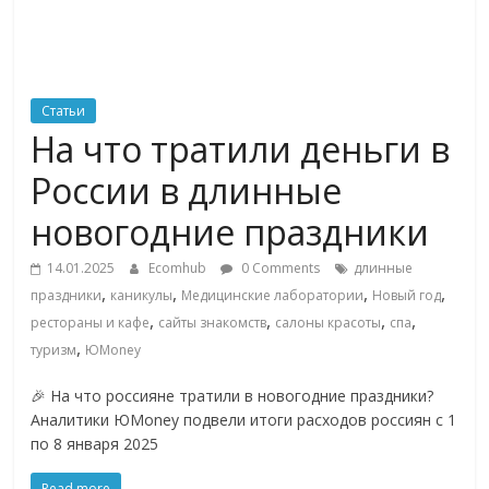
ритейле,
логистике,
Статьи
На что тратили деньги в
технологиях,
России в длинные
соцсетях
новогодние праздники
14.01.2025
Ecomhub
0 Comments
длинные
Портал
,
,
,
,
праздники
каникулы
Медицинские лаборатории
Новый год
об
,
,
,
,
рестораны и кафе
сайты знакомств
салоны красоты
спа
онлайн-
,
туризм
ЮMoney
торговле,
сервисах
🎉 На что россияне тратили в новогодние праздники?
для
Аналитики ЮMoney подвели итоги расходов россиян с 1
e-
по 8 января 2025
Commerce,
ритейле,
Read more