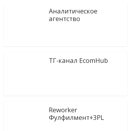
Аналитическое
агентство
ТГ-канал EcomHub
Reworker
Фулфилмент+3PL