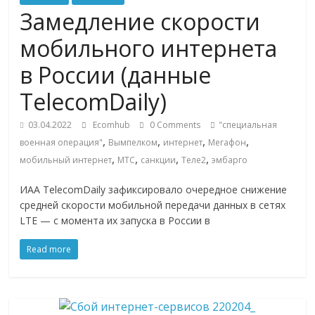
Commerce,
Замедление скорости
мобильного интернета
омниканальном
в России (данные
ритейле,
TelecomDaily)
03.04.2022
Ecomhub
0 Comments
"специальная
логистике,
,
,
,
,
военная операция"
Вымпелком
интернет
Мегафон
,
,
,
,
мобильный интернет
МТС
санкции
Теле2
эмбарго
технологиях,
ИАА TelecomDaily зафиксировало очередное снижение
средней скорости мобильной передачи данных в сетях
соцсетях
LTE — с момента их запуска в России в
Портал
Read more
об
онлайн-
торговле,