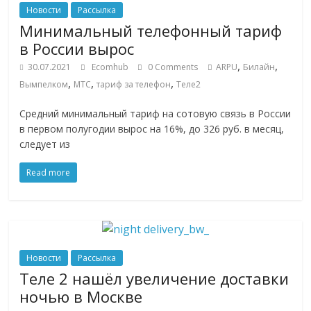
эти
Новости
Рассылка
изменения
Минимальный телефонный тариф
с
в России вырос
читателем.
,
,
30.07.2021
Ecomhub
0 Comments
ARPU
Билайн
,
,
,
Вымпелком
МТС
тариф за телефон
Теле2
Средний минимальный тариф на сотовую связь в России
в первом полугодии вырос на 16%, до 326 руб. в месяц,
следует из
Read more
Новости
Рассылка
Теле 2 нашёл увеличение доставки
ночью в Москве