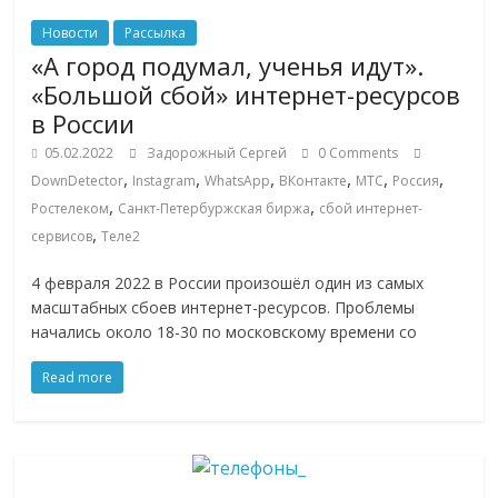
сервисах
для
Новости
Рассылка
e-
«А город подумал, ученья идут».
Commerce,
«Большой сбой» интернет-ресурсов
ритейле,
в России
логистике,
05.02.2022
Задорожный Сергей
0 Comments
технологиях,
,
,
,
,
,
,
DownDetector
Instagram
WhatsApp
ВКонтакте
МТС
Россия
соцсетях.
,
,
Ростелеком
Санкт-Петербуржская биржа
сбой интернет-
Нам
,
сервисов
Теле2
важно,
как
4 февраля 2022 в России произошёл один из самых
знать
масштабных сбоев интернет-ресурсов. Проблемы
как
начались около 18-30 по московскому времени со
Сеть
меняет
Read more
жизнь
людей
и
обсудить