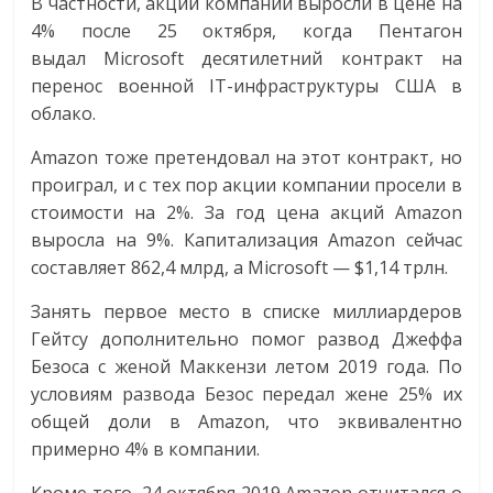
сервисах
В частности, акции компании выросли в цене на
для
4% после 25 октября, когда Пентагон
e-
выдал Microsoft десятилетний контракт на
Commerce,
перенос военной IT-инфраструктуры США в
ритейле,
облако.
логистике,
Amazon тоже претендовал на этот контракт, но
технологиях,
проиграл, и с тех пор акции компании просели в
соцсетях.
стоимости на 2%. За год цена акций Amazon
Нам
выросла на 9%. Капитализация Amazon сейчас
важно,
как
составляет 862,4 млрд, а Microsoft — $1,14 трлн.
знать
Занять первое место в списке миллиардеров
как
Гейтсу дополнительно помог развод Джеффа
Сеть
Безоса с женой Маккензи летом 2019 года. По
меняет
условиям развода Безос передал жене 25% их
жизнь
общей доли в Amazon, что эквивалентно
людей
примерно 4% в компании.
и
обсудить