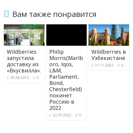
Вам также понравится
Wildberries
Philip
Wildberries в
запустила
Morris(Marlb
Узбекистане
доставку из
oro, Iqos,
11.11.2022
0
«Вкусвилла».
L&M,
Parliament,
05.06.2019
0
Bond,
Chesterfield)
покинет
Россию в
2022
22.07.2022
0