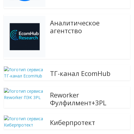
Аналитическое
агентство
ТГ-канал EcomHub
Reworker
Фулфилмент+3PL
Киберпротект