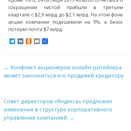
Кроме того, 24 октября 2019 Amazon отчитался о
эти
сокращении чистой прибыли в третьем
изменения
квартале с $2,9 млрд до $2,1 млрд. На этом фоне
с
акции компании подешевели на 9%, а Безос
читателем.
потерял почти $7 млрд.
T
V
O
E
О
e
K
d
m
т
l
n
a
п
e
o
i
р
g
k
l
а
←
Конфликт акционеров онлайн-ритейлера
r
l
в
может закончиться его продажей кредитору
a
a
и
m
s
т
s
ь
n
i
Совет директоров «Яндекса» предложил
k
изменения в структуре корпоративного
i
управления компанией.
→