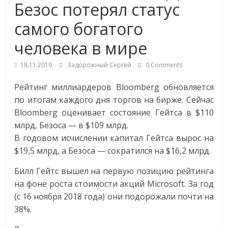
Безос потерял статус
Commerce,
самого богатого
омниканальном
человека в мире
ритейле,
18.11.2019
Задорожный Сергей
0 Comments
Рейтинг миллиардеров Bloomberg обновляется
логистике,
по итогам каждого дня торгов на бирже. Сейчас
Bloomberg оценивает состояние Гейтса в $110
технологиях,
млрд, Безоса — в $109 млрд.
В годовом исчислении капитал Гейтса вырос на
соцсетях
$19,5 млрд, а Безоса — сократился на $16,2 млрд.
Билл Гейтс вышел на первую позицию рейтинга
Портал
на фоне роста стоимости акций Microsoft. За год
об
(с 16 ноября 2018 года) они подорожали почти на
онлайн-
38%.
торговле,