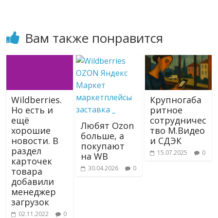
Вам также понравится
Wildberries.
Крупногаба
Но есть и
ритное
ещё
сотрудничес
Любят Ozon
хорошие
тво М.Видео
больше, а
новости. В
и СДЭК
покупают
раздел
15.07.2025
0
на WB
карточек
30.04.2026
0
товара
добавили
менеджер
загрузок
02.11.2022
0