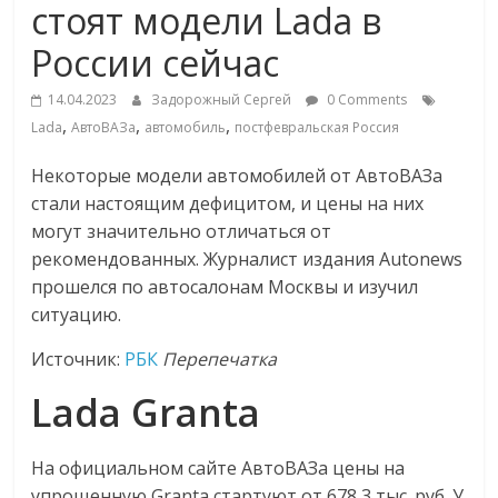
стоят модели Lada в
Commerce,
России сейчас
омниканальном
14.04.2023
Задорожный Сергей
0 Comments
,
,
,
Lada
АвтоВАЗа
автомобиль
постфевральская Россия
ритейле,
Некоторые модели автомобилей от АвтоВАЗа
стали настоящим дефицитом, и цены на них
логистике,
могут значительно отличаться от
рекомендованных. Журналист издания Autonews
технологиях,
прошелся по автосалонам Москвы и изучил
ситуацию.
соцсетях
Источник:
РБК
Перепечатка
Портал
Lada Granta
об
онлайн-
На официальном сайте АвтоВАЗа цены на
торговле,
упрощенную Granta стартуют от 678,3 тыс. руб. У