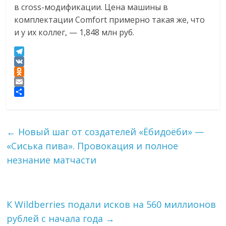
в cross-модификации. Цена машины в
комплектации Comfort примерно такая же, что
и у их коллег, — 1,848 млн руб.
T
e
V
l
K
O
e
d
E
g
n
m
О
r
o
a
т
a
k
i
п
←
Новый шаг от создателей «Ёбидоёби» —
m
l
l
р
a
а
«Сиська пива». Провокация и полное
s
в
незнание матчасти
s
и
n
т
i
ь
k
i
К Wildberries подали исков на 560 миллионов
рублей с начала года
→