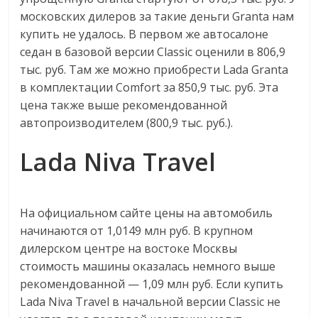
сервисах
московских дилеров за такие деньги Granta нам
для
купить не удалось. В первом же автосалоне
e-
седан в базовой версии Classic оценили в 806,9
Commerce,
тыс. руб. Там же можно приобрести Lada Granta
ритейле,
логистике,
в комплектации Comfort за 850,9 тыс. руб. Эта
технологиях,
цена также выше рекомендованной
соцсетях.
автопроизводителем (800,9 тыс. руб.).
Нам
Lada Niva Travel
важно,
как
знать
как
На официальном сайте цены на автомобиль
Сеть
начинаются от 1,0149 млн руб. В крупном
меняет
дилерском центре на востоке Москвы
жизнь
стоимость машины оказалась немного выше
людей
рекомендованной — 1,09 млн руб. Если купить
и
Lada Niva Travel в начальной версии Classic не
обсудить