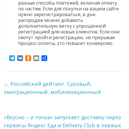
разные способы платежей, включая оплату
по частям. Если для покупки на вашем сайте
нужно зарегистрироваться, в дни
распродаж можно добавить
дополнительную ветку с упрощённой
регистрацией для новых клиентов. Если они
смогут пройти регистрацию, не прерывая
процесс оплаты, это повысит конверсию.
T
V
O
E
О
e
K
d
m
т
l
n
a
п
e
o
i
р
g
k
l
а
←
Российский дейтинг. Суровый,
r
l
в
эмиграционный, мобилизационный
a
a
и
m
s
т
s
ь
n
i
«Вкусно – и точка» запускает доставку через
k
сервисы Яндекс Еда и Delivery Club в первых
i