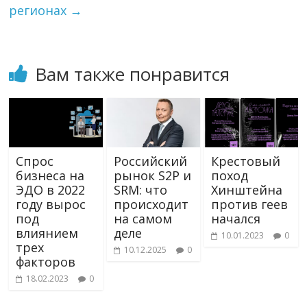
регионах
→
Вам также понравится
Спрос
Российский
Крестовый
бизнеса на
рынок S2P и
поход
ЭДО в 2022
SRM: что
Хинштейна
году вырос
происходит
против геев
под
на самом
начался
влиянием
деле
10.01.2023
0
трех
10.12.2025
0
факторов
18.02.2023
0