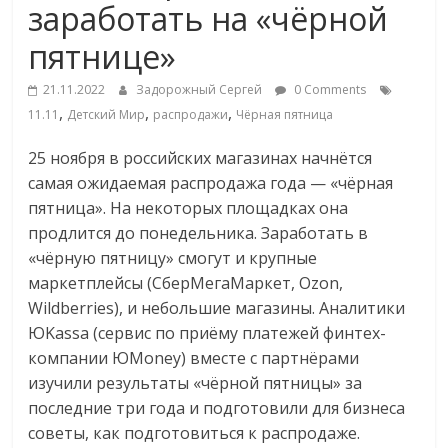
заработать на «чёрной
Commerce,
пятнице»
омниканальном
21.11.2022
Задорожный Сергей
0 Comments
,
,
,
11.11
Детский Мир
распродажи
Чёрная пятница
ритейле,
25 ноября в российских магазинах начнётся
самая ожидаемая распродажа года — «чёрная
логистике,
пятница». На некоторых площадках она
продлится до понедельника. Заработать в
технологиях,
«чёрную пятницу» смогут и крупные
маркетплейсы (СберМегаМаркет, Ozon,
соцсетях
Wildberries), и небольшие магазины. Аналитики
ЮKassa (сервис по приёму платежей финтех-
Портал
компании ЮMoney) вместе с партнёрами
об
изучили результаты «чёрной пятницы» за
онлайн-
последние три года и подготовили для бизнеса
торговле,
советы, как подготовиться к распродаже.