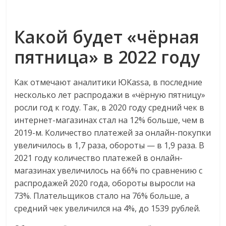
сервисах
для
e-
Какой будет «чёрная
Commerce,
ритейле,
пятница» в 2022 году
логистике,
технологиях,
Как отмечают аналитики ЮKassa, в последние
соцсетях.
несколько лет распродажи в «чёрную пятницу»
Нам
росли год к году. Так, в 2020 году средний чек в
важно,
интернет-магазинах стал на 12% больше, чем в
как
2019-м. Количество платежей за онлайн-покупки
знать
увеличилось в 1,7 раза, обороты — в 1,9 раза. В
как
2021 году количество платежей в онлайн-
Сеть
магазинах увеличилось на 66% по сравнению с
меняет
жизнь
распродажей 2020 года, обороты выросли на
людей
73%. Плательщиков стало на 76% больше, а
и
средний чек увеличился на 4%, до 1539 рублей.
обсудить