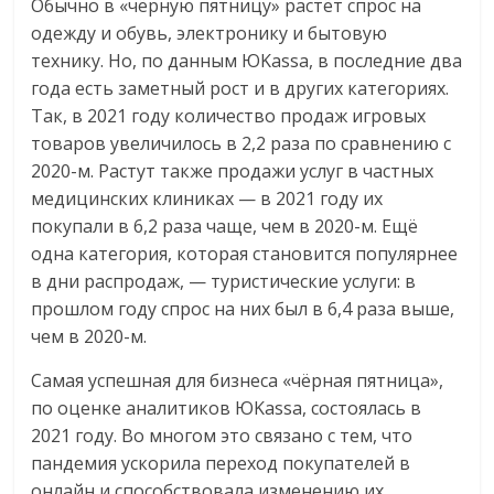
Обычно в «чёрную пятницу» растёт спрос на
эти
одежду и обувь, электронику и бытовую
изменения
технику. Но, по данным ЮKassa, в последние два
с
года есть заметный рост и в других категориях.
читателем.
Так, в 2021 году количество продаж игровых
товаров увеличилось в 2,2 раза по сравнению с
2020-м. Растут также продажи услуг в частных
медицинских клиниках — в 2021 году их
покупали в 6,2 раза чаще, чем в 2020-м. Ещё
одна категория, которая становится популярнее
в дни распродаж, — туристические услуги: в
прошлом году спрос на них был в 6,4 раза выше,
чем в 2020-м.
Самая успешная для бизнеса «чёрная пятница»,
по оценке аналитиков ЮKassa, состоялась в
2021 году. Во многом это связано с тем, что
пандемия ускорила переход покупателей в
онлайн и способствовала изменению их