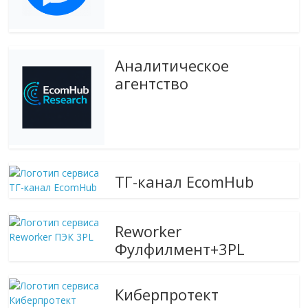
Аналитическое
агентство
ТГ-канал EcomHub
Reworker
Фулфилмент+3PL
Киберпротект