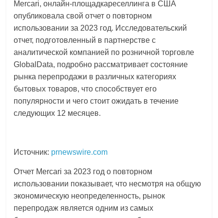
Mercari, онлайн-площадкареселлинга в США
логистике,
опубликовала свой отчет о повторном
технологиях,
использовании за 2023 год. Исследовательский
соцсетях.
отчет, подготовленный в партнерстве с
Нам
аналитической компанией по розничной торговле
важно,
GlobalData, подробно рассматривает состояние
как
рынка перепродажи в различных категориях
знать
бытовых товаров, что способствует его
как
популярности и чего стоит ожидать в течение
Сеть
следующих 12 месяцев.
меняет
жизнь
людей
и
Источник:
prnewswire.com
обсудить
Отчет Mercari за 2023 год о повторном
эти
изменения
использовании показывает, что несмотря на общую
с
экономическую неопределенность, рынок
читателем.
перепродаж является одним из самых