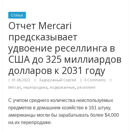
ритейле,
Статьи
Отчет Mercari
логистике,
предсказывает
технологиях,
удвоение реселлинга в
США до 325 миллиардов
соцсетях
долларов к 2031 году
Портал
01.08.2023
Задорожный Сергей
0 Comments
об
,
,
,
Mercari
перепродажа
подержанные
реселлинг
онлайн-
торговле,
С учетом среднего количества неиспользуемых
сервисах
предметов в домашнем хозяйстве в 161 штуку,
для
американцы могли бы зарабатывать более $4,000
e-
на их перепродаже.
Commerce,
ритейле,