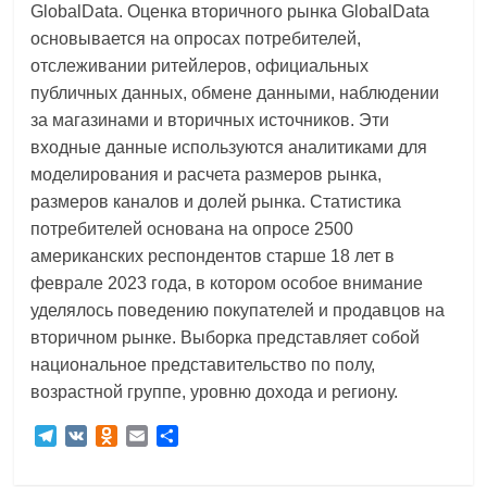
GlobalData. Оценка вторичного рынка GlobalData
основывается на опросах потребителей,
отслеживании ритейлеров, официальных
публичных данных, обмене данными, наблюдении
за магазинами и вторичных источников. Эти
входные данные используются аналитиками для
моделирования и расчета размеров рынка,
размеров каналов и долей рынка. Статистика
потребителей основана на опросе 2500
американских респондентов старше 18 лет в
феврале 2023 года, в котором особое внимание
уделялось поведению покупателей и продавцов на
вторичном рынке. Выборка представляет собой
национальное представительство по полу,
возрастной группе, уровню дохода и региону.
T
V
O
E
О
e
K
d
m
т
l
n
a
п