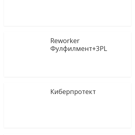
Reworker
Фулфилмент+3PL
Киберпротект