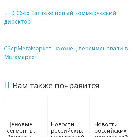
e
o
i
р
g
k
l
а
←
В Сбер Еаптеке новый коммерческий
r
l
в
директор
a
a
и
m
s
т
s
ь
n
i
СберМегаМаркет наконец переименовали в
k
Мегамаркет
→
i
Вам также понравится
Ценовые
Новости
Новости
сегменты.
российских
российских
Рецепты
маркетплей
маркетплей