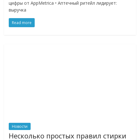
цифры от AppMetrica • Аптечный ритейл лидирует:
логистике,
выручка
технологиях,
соцсетях.
Read more
Нам
важно,
как
знать
как
Сеть
меняет
жизнь
людей
и
обсудить
эти
изменения
с
Новости
читателем.
Несколько простых правил стирки