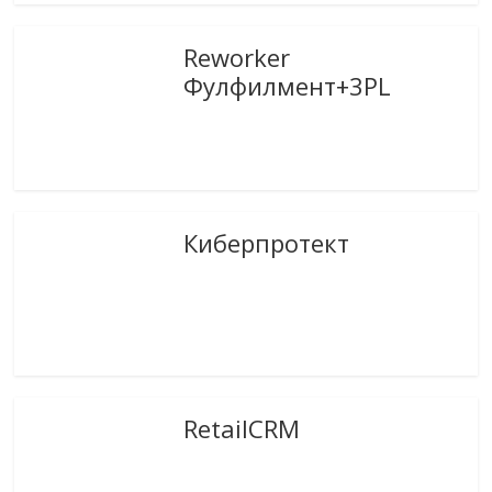
Reworker
Фулфилмент+3PL
Киберпротект
RetailCRM