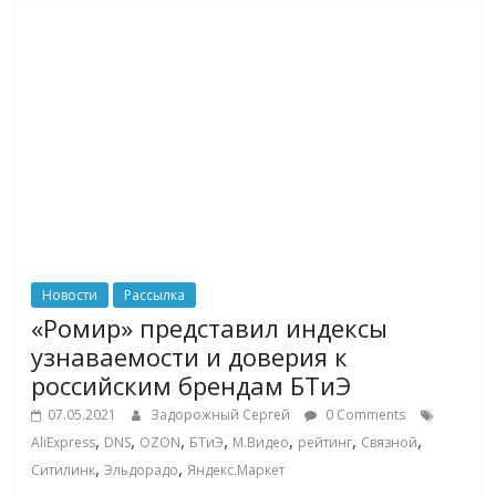
Новости
Рассылка
«Ромир» представил индексы
узнаваемости и доверия к
российским брендам БТиЭ
07.05.2021
Задорожный Сергей
0 Comments
,
,
,
,
,
,
,
AliExpress
DNS
OZON
БТиЭ
М.Видео
рейтинг
Связной
,
,
Ситилинк
Эльдорадо
Яндекс.Маркет