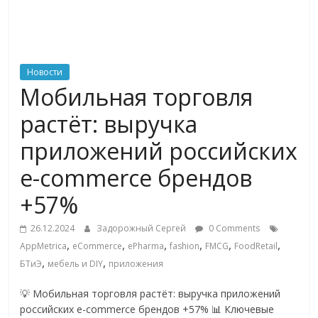
ритейле,
логистике,
Новости
Мобильная торговля
технологиях,
растёт: выручка
соцсетях
приложений российских
e-commerce брендов
Портал
об
+57%
онлайн-
торговле,
26.12.2024
Задорожный Сергей
0 Comments
,
,
,
,
,
,
сервисах
AppMetrica
eCommerce
ePharma
fashion
FMCG
FoodRetail
,
,
для
БТиЭ
мебель и DIY
приложения
e-
💡 Мобильная торговля растёт: выручка приложений
Commerce,
российских e-commerce брендов +57% 📊 Ключевые
ритейле,