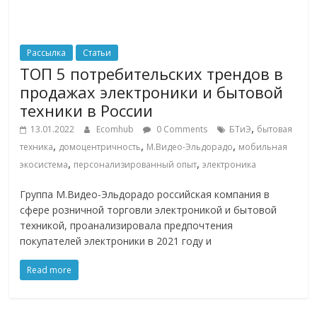
Рассылка
Статьи
ТОП 5 потребительских трендов в
продажах электроники и бытовой
техники в России
,
13.01.2022
Ecomhub
0 Comments
БТиЭ
бытовая
,
,
,
техника
домоцентричность
М.Видео-Эльдорадо
мобильная
,
,
экосистема
персонализированный опыт
электроника
Группа М.Видео-Эльдорадо российская компания в
сфере розничной торговли электроникой и бытовой
техникой, проанализировала предпочтения
покупателей электроники в 2021 году и
Read more