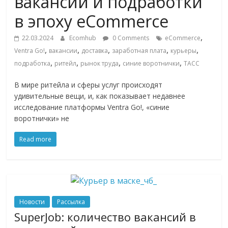
вакансии и подработки
ритейле,
в эпоху eCommerce
,
22.03.2024
Ecomhub
0 Comments
eCommerce
логистике,
,
,
,
,
,
Ventra Go!
вакансии
доставка
заработная плата
курьеры
,
,
,
,
подработка
ритейл
рынок труда
синие воротнички
ТАСС
технологиях,
В мире ритейла и сферы услуг происходят
удивительные вещи, и, как показывает недавнее
соцсетях
исследование платформы Ventra Go!, «синие
воротнички» не
Портал
об
Read more
онлайн-
торговле,
сервисах
для
e-
Новости
Рассылка
Commerce,
SuperJob: количество вакансий в
ритейле,