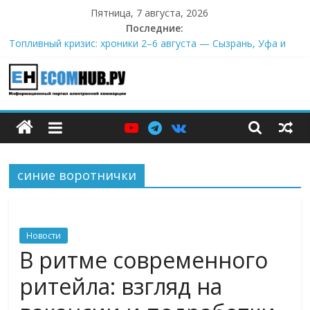
Перейти
Пятница, 7 августа, 2026
к
Последние:
содержимому
Топливный кризис: хроники 2–6 августа — Сызрань, Уфа и
Ярославль под ударами, Саратовский НПЗ остановился
Wildberries начал выносить логистику со своих складов
И тут я во всём белом — Wildberries купил бывший офисный
ECOMHUB
комплекс ВТБ в центре Москвы
БПЛА снова атаковали склад Wildberries в Екатеринбурге.
Пожар усиливается
—
У меня и справка есть
синие воротнички
о
E-
Новости
Commerce,
В ритме современного
ритейла: взгляд на
омниканальном