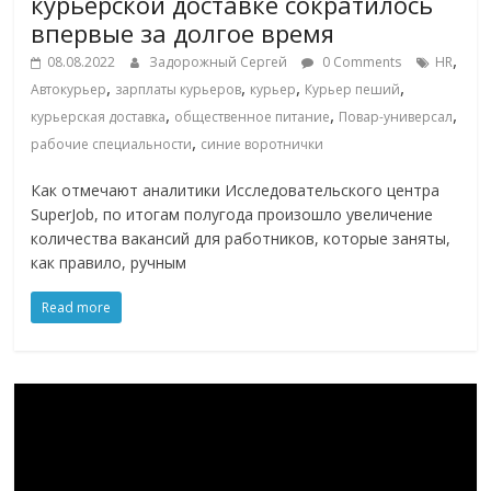
курьерской доставке сократилось
логистике,
впервые за долгое время
технологиях,
,
08.08.2022
Задорожный Сергей
0 Comments
HR
соцсетях.
,
,
,
,
Автокурьер
зарплаты курьеров
курьер
Курьер пеший
Нам
,
,
,
курьерская доставка
общественное питание
Повар-универсал
важно,
,
рабочие специальности
синие воротнички
как
знать
Как отмечают аналитики Исследовательского центра
как
SuperJob, по итогам полугода произошло увеличение
Сеть
количества вакансий для работников, которые заняты,
меняет
как правило, ручным
жизнь
Read more
людей
и
обсудить
эти
изменения
с
читателем.