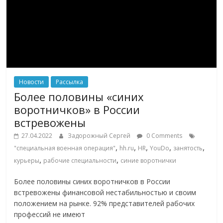
Новости
Рассылка
Более половины «синих
воротничков» в России
встревожены
27.04.2022
Задорожный Сергей
0 Comments
,
,
,
,
,
"специальная военная операция"
hh.ru
HR
YouDo
занятость
,
,
курьеры
рабочие специальности
синие воротнички
Более половины синих воротничков в России
встревожены финансовой нестабильностью и своим
положением на рынке. 92% представителей рабочих
профессий не имеют