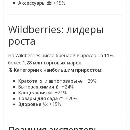
Аксессуары
👜: +15%
Wildberries: лидеры
роста
На Wildberries число брендов выросло на
11%
—
более
1,28 млн торговых марок
.
🔝
Категории с наибольшим приростом:
Красота
💄 и
автотовары
🚗: +29%
Бытовая химия
🧴: +24%
Канцелярия
✏️: +21%
Товары для сада
🌱: +20%
Здоровье
🩺: +15%
Позиция экспертов: