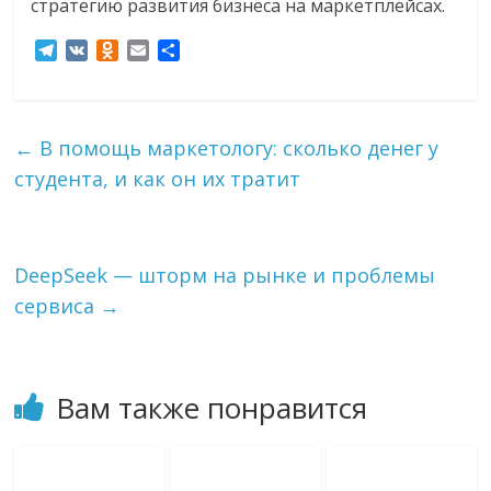
стратегию развития бизнеса на маркетплейсах.
T
V
O
E
О
e
K
d
m
т
l
n
a
п
e
o
i
р
g
k
l
а
←
В помощь маркетологу: сколько денег у
r
l
в
студента, и как он их тратит
a
a
и
m
s
т
s
ь
n
i
DeepSeek — шторм на рынке и проблемы
k
сервиса
→
i
Вам также понравится