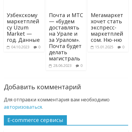
Узбекскому
Почта и МТС
Мегамаркет
маркетплей
— «будем
хочет стать
су Uzum
доставлять
экспресс-
Market —
на Урале и
маркетплей
год. Данные
за Уралом».
сом. Ню-ню
Почта будет
04.10.2023
0
15.01.2025
0
делать
магистраль
28.06.2023
0
Добавить комментарий
Для отправки комментария вам необходимо
авторизоваться
.
E-commerce сервисы