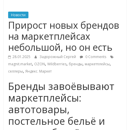
ритейле,
Новости
Прирост новых брендов
логистике,
на маркетплейсах
технологиях,
небольшой, но он есть
соцсетях
28.01.2025
Задорожный Сергей
0 Comments
,
,
,
,
,
magnit.market
OZON
Wildberries
бренды
маркетплейсы
,
селлеры
Яндекс. Маркет
Портал
об
Бренды завоёвывают
онлайн-
торговле,
маркетплейсы:
сервисах
автотовары,
для
e-
постельное бельё и
Commerce,
ритейле,