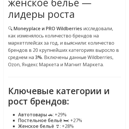
женское бельё —
логистике,
лидеры роста
технологиях,
соцсетях.
Нам
🔍
Moneyplace и PRO Wildberries
исследовали,
важно,
как изменялось количество брендов на
как
маркетплейсах за год, и выяснили: количество
знать
брендов в 20 крупнейших категориях выросло в
как
среднем на
3%
. Включены данные Wildberries,
Сеть
Ozon, Яндекс Маркета и Магнит Маркета.
меняет
жизнь
людей
Ключевые категории и
и
обсудить
рост брендов:
эти
изменения
Автотовары
🚗: +29%
с
Постельное бельё
🛏️: +27%
читателем.
Женское бельё
👙: +28%