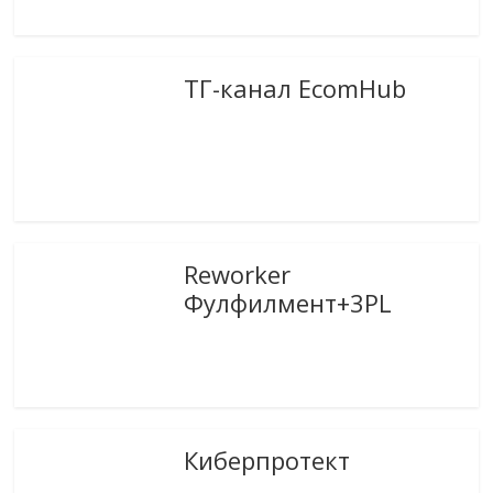
ТГ-канал EcomHub
Reworker
Фулфилмент+3PL
Киберпротект