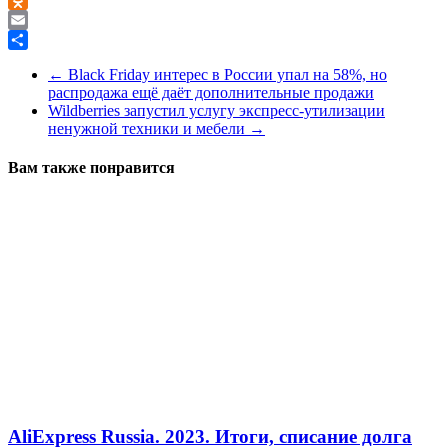
Odnoklassniki
Email
Отправить
←
Black Friday интерес в России упал на 58%, но
распродажа ещё даёт дополнительные продажи
Wildberries запустил услугу экспресс-утилизации
ненужной техники и мебели
→
Вам также понравится
AliExpress Russia. 2023. Итоги, списание долга