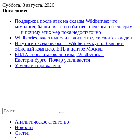
Перейти
Суббота, 8 августа, 2026
к
Последние:
содержимому
Поддержка после атак на склады Wildberries: что
компания, банки, власти и бизнес предлагают селлерам
— и почему этих мер пока недостаточно
Wildberries начал выносить логистику со своих складов
И тут я во всём белом — Wildberries купил бывший
офисный комплекс ВТБ в центре Москвы
БПЛА снова атаковали склад Wildberries в
Екатеринбурге. Пожар усиливается
У меня и справка есть
ECOMHUB
Аналитическое агентство
—
Новости
о
Статьи
E-