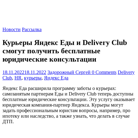
как
Сеть
меняет
жизнь
людей
Новости
Рассылка
и
обсудить
эти
Курьеры Яндекс Еды и Delivery Club
изменения
смогут получить бесплатные
с
читателем.
юридические консультации
18.11.2022
18.11.2022
Задорожный Сергей
0 Comments
Delivery
Club
,
HR
,
курьеры
,
Яндекс Еда
Яндекс Еда расширила программу заботы о курьерах:
самозанятым партнерам Еды и Delivery Club теперь доступны
бесплатные юридические консультации. Эту услугу оказывает
юридическая компания-партнер Яндекса. Курьеры могут
задать профессиональным юристам вопросы, например, про
ипотеку или наследство, а также узнать, что делать в случае
ДТП.