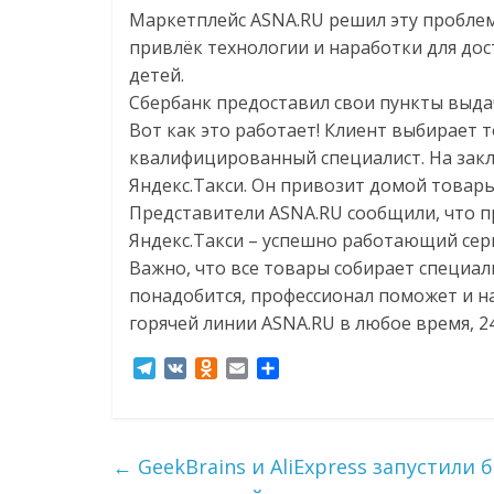
соцсетях.
Маркетплейс ASNA.RU решил эту проблему
Нам
привлёк технологии и наработки для дос
важно,
детей.
как
Сбербанк предоставил свои пункты выдач
знать
Вот как это работает! Клиент выбирает т
как
квалифицированный специалист. На зак
Сеть
Яндекс.Такси. Он привозит домой товары
меняет
Представители ASNA.RU сообщили, что п
жизнь
Яндекс.Такси – успешно работающий серв
людей
Важно, что все товары собирает специал
и
понадобится, профессионал поможет и на
обсудить
горячей линии ASNA.RU в любое время, 24
эти
изменения
T
V
O
E
О
с
e
K
d
m
т
читателем.
l
n
a
п
e
o
i
р
g
k
l
а
←
GeekBrains и AliExpress запустили
r
l
в