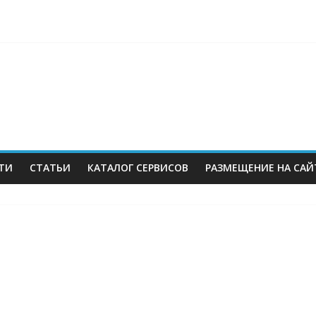
berries: что компания, банки, власти и бизнес предлагают селл
 со своих складов
 купил бывший офисный комплекс ВТБ в центре Москвы
es в Екатеринбурге. Пожар усиливается
ТИ
СТАТЬИ
КАТАЛОГ СЕРВИСОВ
РАЗМЕЩЕНИЕ НА САЙ
м