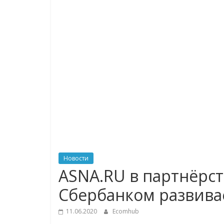
логистике,
технологиях,
соцсетях
Портал
об
онлайн-
торговле,
сервисах
для
Новости
e-
ASNA.RU в партнёрст
Commerce,
Сбербанком развивае
ритейле,
логистике,
11.06.2020
Ecomhub
технологиях,