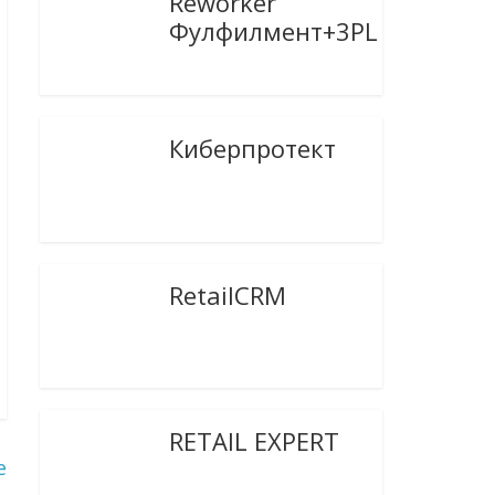
Reworker
Фулфилмент+3PL
Киберпротект
RetailCRM
RETAIL EXPERT
е