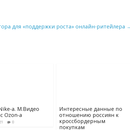
тора для «поддержки роста» онлайн-ритейлера
Nike-а. М.Видео
Интересные данные по
 с Ozon-а
отношению россиян к
кроссбордерным
21
0
покупкам