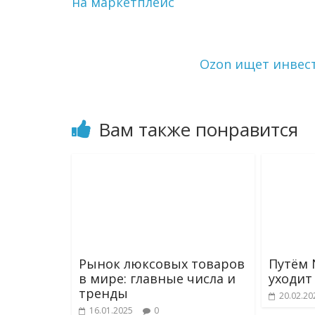
на маркетплейс
a
a
и
m
s
т
s
ь
n
i
Ozon ищет инвес
k
i
Вам также понравится
Рынок люксовых товаров
Путём 
в мире: главные числа и
уходит
тренды
20.02.20
16.01.2025
0