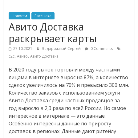
ритейле,
Новости
Рассылка
Авито Доставка
логистике,
раскрывает карты
технологиях,
27.10.2021
Задорожный Сергей
0 Comments
,
,
c2c
Авито
Авито Доставка
соцсетях
В 2020 году рынок торговли между частными
лицами в интернете вырос на 87%, а количество
Портал
об
сделок увеличилось на 70% и превысило 300 млн.
онлайн-
Количество заказов с использованием услуги
торговле,
Авито Доставка среди частных продавцов за
сервисах
год выросло в 2,3 раза по всей России. Но самое
для
интересное в материале — это данные.
e-
Особенно интересны данные по приросту
Commerce,
доставок в регионах.
Данные дают ритейлу
ритейле,