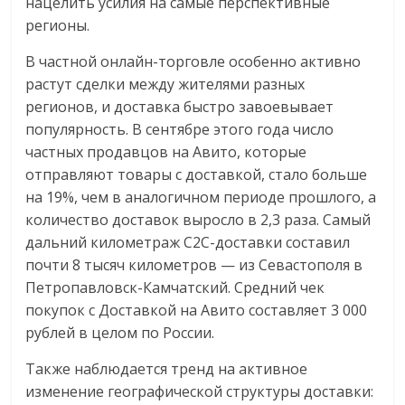
нацелить усилия на самые перспективные
логистике,
регионы.
технологиях,
соцсетях.
В частной онлайн-торговле особенно активно
Нам
растут сделки между жителями разных
важно,
регионов, и доставка быстро завоевывает
как
популярность. В сентябре этого года число
знать
частных продавцов на Авито, которые
как
отправляют товары с доставкой, стало больше
Сеть
на 19%, чем в аналогичном периоде прошлого, а
меняет
количество доставок выросло в 2,3 раза. Самый
жизнь
дальний километраж С2С-доставки составил
людей
почти 8 тысяч километров — из Севастополя в
и
Петропавловск-Камчатский. Средний чек
обсудить
покупок с Доставкой на Авито составляет 3 000
эти
рублей в целом по России.
изменения
с
Также наблюдается тренд на активное
читателем.
изменение географической структуры доставки: