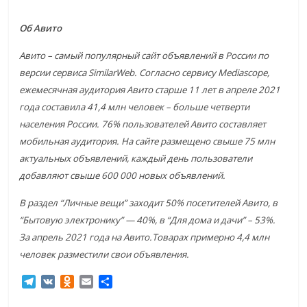
Об Авито
Авито – самый популярный сайт объявлений в России по
версии сервиса SimilarWeb. Согласно сервису Mediascope,
ежемесячная аудитория Авито старше 11 лет в апреле 2021
года составила 41,4 млн человек – больше четверти
населения России. 76% пользователей Авито составляет
мобильная аудитория. На сайте размещено свыше 75 млн
актуальных объявлений, каждый день пользователи
добавляют свыше 600 000 новых объявлений.
В раздел “Личные вещи” заходит 50% посетителей Авито, в
“Бытовую электронику” — 40%, в “Для дома и дачи” – 53%.
За апрель 2021 года на Авито.Товарах примерно 4,4 млн
человек разместили свои объявления.
T
V
O
E
О
e
K
d
m
т