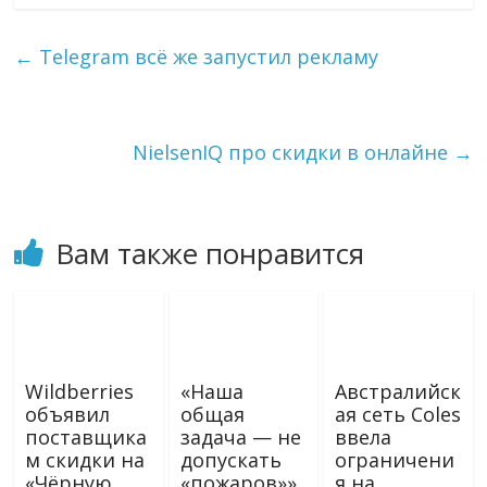
l
n
a
п
e
o
i
р
g
k
l
а
←
Telegram всё же запустил рекламу
r
l
в
a
a
и
m
s
т
s
ь
NielsenIQ про скидки в онлайне
→
n
i
k
i
Вам также понравится
Wildberries
«Наша
Австралийск
объявил
общая
ая сеть Coles
поставщика
задача — не
ввела
м скидки на
допускать
ограничени
«Чёрную
«пожаров»».
я на