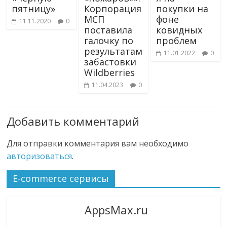
пятницу»
Корпорация
покупки на
МСП
фоне
11.11.2020
0
поставила
ковидных
галочку по
проблем
результатам
11.01.2022
0
забастовки
Wildberries
11.04.2023
0
Добавить комментарий
Для отправки комментария вам необходимо
авторизоваться
.
E-commerce сервисы
AppsMax.ru