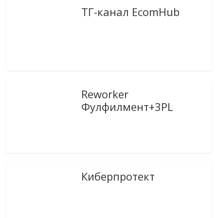
ТГ-канал EcomHub
Reworker
Фулфилмент+3PL
Киберпротект