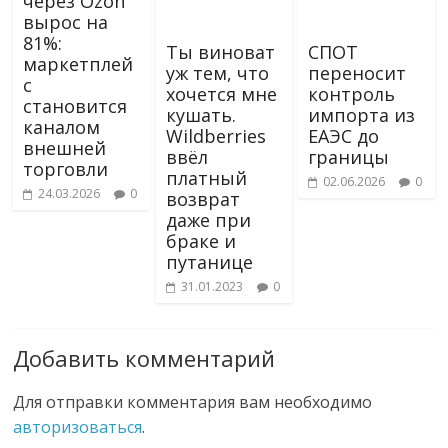
через Ozon
вырос на
81%:
Ты виноват
СПОТ
маркетплей
уж тем, что
переносит
с
хочется мне
контроль
становится
кушать.
импорта из
каналом
Wildberries
ЕАЭС до
внешней
ввёл
границы
торговли
платный
02.06.2026
0
24.03.2026
0
возврат
даже при
браке и
путанице
31.01.2023
0
Добавить комментарий
Для отправки комментария вам необходимо
авторизоваться
.