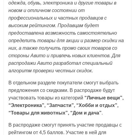
одежда, обувь, электроника и другие товары в
логистике,
новом и отличном состоянии от
технологиях,
профессиональных и частных продавцов с
соцсетях.
высоким рейтингом. Продавцам будет
Нам
предоставлена возможность самостоятельно
важно,
определить товары для акции и размер скидки на
как
них, а также получить промо своих товаров со
знать
стороны Авито и привлечь новых клиентов. Для
как
Сеть
распродажи Авито разработал
специальный
меняет
алгоритм проверки честных скидок.
жизнь
В отдельном разделе покупатели смогут выбрать
людей
предложения со скидками. В распродаже будут
и
участвовать товары из категорий
“Личные вещи”,
обсудить
“Электроника”, “Запчасти”, “Хобби и отдых”,
эти
“Товары для животных”, “Дом и дача”
.
изменения
с
В распродаже смогут принять участие продавцы с
читателем.
рейтингом от 4,5 баллов. Участие в ней для