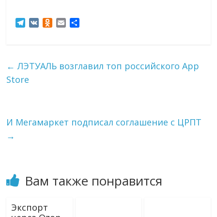
T
V
O
E
О
e
K
d
m
т
l
n
a
п
e
o
i
р
g
k
l
а
←
ЛЭТУАЛЬ возглавил топ российского App
r
l
в
Store
a
a
и
m
s
т
s
ь
n
i
И Мегамаркет подписал соглашение с ЦРПТ
k
→
i
Вам также понравится
Экспорт